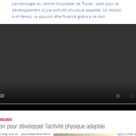
cancérologie du centre hospitalier de Troyes, opte pour le
développement d'une activité physique adaptée. Un emploi
à mi-temps va pouvoir être financé grâce à ce don.