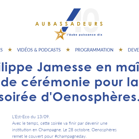
ES
VIDÉOS & PODCASTS
PROGRAMMATION
DEVE
ilippe Jamesse en maî
de cérémonie pour la
soirée d'Oenosphères
L'Est-Eco du 13/09.
Avec le temps, cette soirée va finir par devenir une
institution en Champagne. Le 28 octobre, Oenosphères
remet le couvert pour #champagneday.