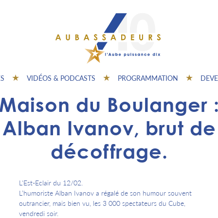
ES
VIDÉOS & PODCASTS
PROGRAMMATION
DEVE
Maison du Boulanger 
Alban Ivanov, brut de
décoffrage.
L'Est-Eclair du 12/02.
L’humoriste Alban Ivanov a régalé de son humour souvent
outrancier, mais bien vu, les 3 000 spectateurs du Cube,
vendredi soir.