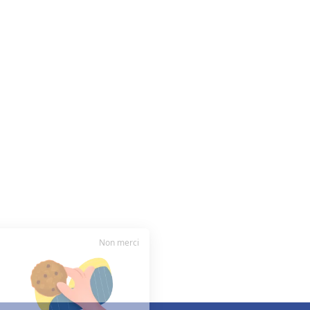
Non merci
Salut c'est nous..
les cookies !