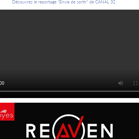
Découvrez le reportage "Envie de sortir" de CANAL 32.