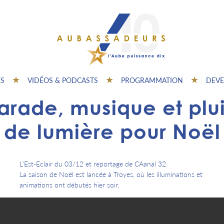
ES
VIDÉOS & PODCASTS
PROGRAMMATION
DEVE
arade, musique et plu
de lumière pour Noël
L'Est-Eclair du 03/12 et reportage de CAanal 32.
La saison de Noël est lancée à Troyes, où les illuminations et
animations ont débutés hier soir.