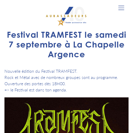
Festival TRAMFEST le samedi
7 septembre à La Chapelle
Argence
Nouvelle édition du Festival TRAMFEST.
Rock et Métal avec de nombreux groupes sont au programme.
Ouverture des portes dès 18H00.
=> le Festival est dans ton agenda.