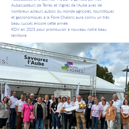
Aubassadeurs de Terres et Vignes de l'Aube avec de
nombreux acteurs aubois du monde agricoles, touristiques
et gasronomiques à la Foire Chalons aura connu un très
beau succès encore cette année.
RDV en 2025 pour promouvoir à nouveau notre beau
territoire.