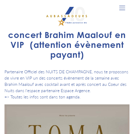
concert Brahim Maalouf en
VIP (attention évènement
payant)
Partenaire Officiel des NUITS DE CHAMPAGNE, nous te proposons
de vivre en VIP un des concerts évènement de la semaine avec
Brahim Maalouf avec cocktail avant et après concert au Coeur des
Nuits dans l'espace partenaire Espace Argence.
=> Toutes les infos sont dans ton agenda.