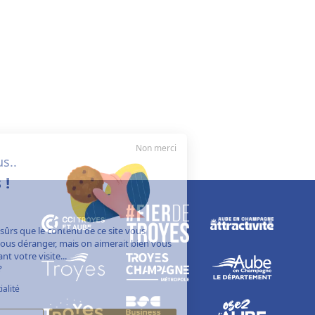
Non merci
Salut c'est nous..
les cookies !
On a attendu d'être sûrs que le contenu de ce site vous
intéresse avant de vous déranger, mais on aimerait bien vous
accompagner pendant votre visite...
C'est OK pour vous ?
Politique de confidentialité