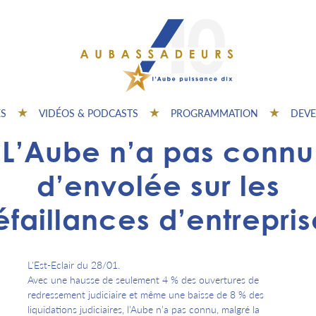
ES
VIDÉOS & PODCASTS
PROGRAMMATION
DEVE
L’Aube n’a pas connu
d’envolée sur les
éfaillances d’entrepris
L'Est-Eclair du 28/01.
Avec une hausse de seulement 4 % des ouvertures de
redressement judiciaire et même une baisse de 8 % des
liquidations judiciaires, l’Aube n’a pas connu, malgré la