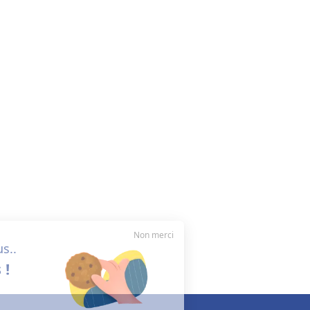
Non merci
Salut c'est nous..
les cookies !