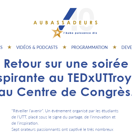
ES
VIDÉOS & PODCASTS
PROGRAMMATION
DEVE
Retour sur une soirée
spirante au TEDxUTTro
au Centre de Congrès
“Réveiller l’avenir”. Un événement organisé par les étudiants
de l'UTT, placé sous le signe du partage, de l’innovation et
de l’inspiration.
Sept orateurs passionnants ont captivé le très nombreux