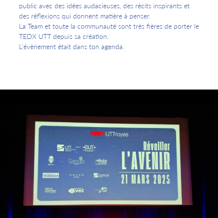
public avec des idées audacieuses, des récits inspirants et
des réflexions qui donnent matière à penser.
La Team et toute la communauté sont très fières de porter le
TEDX UTT depuis sa création.
L'évènement était dans ton agenda.