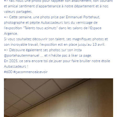
=> fais nous une photo pour rappeler ton attachement, ton souriant
et amical sentiment d'appartenance à notre département et à nos
valeurs partagées.
=> Cette semaine, une photo prise par Emmanuel Portehaut,
photographe et pépite Aubassadeurs lors du vernissage de
l'exposition "Talents tous azimuts" dans les salons de l'Espace
Argence.
Si vous souhaitez découvrir son talent, ses magnifiques photos et
son incroyable travail, l'expostion est en place jusqu'au 13 avril.
=> Découvre également ses photos sur son insta
@portehautemmanuel .... et n'hésite pas à liker sa page.
En 2025, ce sera encore toi de jouer pour faire bruiller notre étoile
Aubassadeurs !
#600 #çacommenceàsevoir