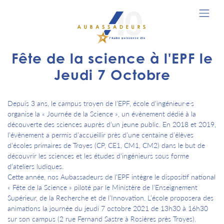
Fête de la science à l'EPF le
Jeudi 7 Octobre
Depuis 3 ans, le campus troyen de l'EPF, école d’ingénieur·e·s
organise la « Journée de la Science », un évènement dédié à la
découverte des sciences auprès d’un jeune public. En 2018 et 2019,
l’évènement a permis d’accueillir près d’une centaine d’élèves
d’écoles primaires de Troyes (CP, CE1, CM1, CM2) dans le but de
découvrir les sciences et les études d’ingénieurs sous forme
d’ateliers ludiques.
Cette année, nos Aubassadeurs de l’EPF intègre le dispositif national
« Fête de la Science » piloté par le Ministère de l’Enseignement
Supérieur, de la Recherche et de l’Innovation. L’école proposera des
animations la journée du jeudi 7 octobre 2021 de 13h30 à 16h30
sur son campus (2 rue Fernand Sastre à Rosières près Troyes).