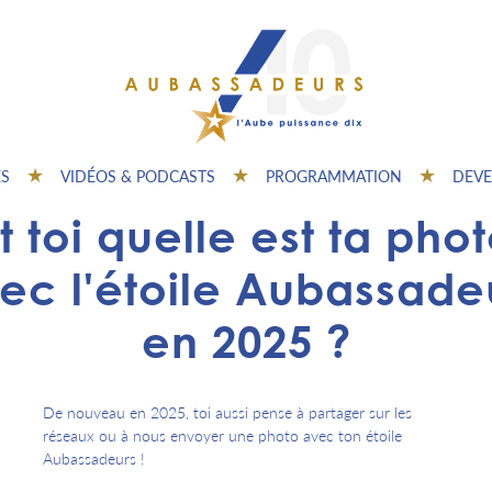
ES
VIDÉOS & PODCASTS
PROGRAMMATION
DEVE
t toi quelle est ta pho
ec l'étoile Aubassade
en 2025 ?
De nouveau en 2025, toi aussi pense à partager sur les
réseaux ou à nous envoyer une photo avec ton étoile
Aubassadeurs !