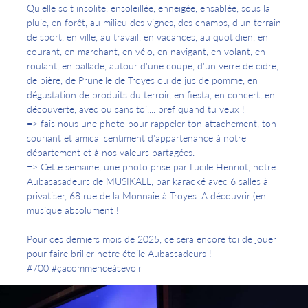
Qu'elle soit insolite, ensoleillée, enneigée, ensablée, sous la
pluie, en forêt, au milieu des vignes, des champs, d'un terrain
de sport, en ville, au travail, en vacances, au quotidien, en
courant, en marchant, en vélo, en navigant, en volant, en
roulant, en ballade, autour d'une coupe, d'un verre de cidre,
de bière, de Prunelle de Troyes ou de jus de pomme, en
dégustation de produits du terroir, en fiesta, en concert, en
découverte, avec ou sans toi.... bref quand tu veux !
=> fais nous une photo pour rappeler ton attachement, ton
souriant et amical sentiment d'appartenance à notre
département et à nos valeurs partagées.
=> Cette semaine, une photo prise par Lucile Henriot, notre
Aubasasadeurs de MUSIKALL, bar karaoké avec 6 salles à
privatiser, 68 rue de la Monnaie à Troyes. A découvrir (en
musique absolument !
Pour ces derniers mois de 2025, ce sera encore toi de jouer
pour faire briller notre étoile Aubassadeurs !
#700 #çacommenceàsevoir