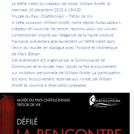
Le défilé inédit du créateur de mode, William Arlotti, le
mercredi 10 décembre 2025 à 19H30
Musée du Pays Châtillonnais – Trésor de Vix
À cette occasion, William Arlotti, notre pépite Aubassadeurs,
créateur et couturier de renom, reconnu pour son univers
contemporain inspiré par l’élégance de la haute couture
française, présentera gracieusement un défilé inédit dans
l’écrin du musée, en dialogue avec l’histoire et l’esthétique
de Marc Bohan.
Cet événement est organisé par la Communauté de
Communes et le musée, mais l’accès se fait exclusivement
sur invitation personnelle de William Arlotti. La participation
est donc exclusivement réservée aux invités de William
Arlotti et soumise à réservation préalable