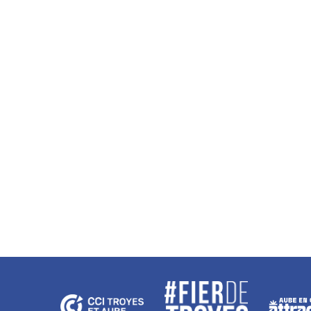
Non merci
Salut c'est nous..
les cookies !
On a attendu d'être sûrs que le contenu de ce site vous
intéresse avant de vous déranger, mais on aimerait bien vous
accompagner pendant votre visite...