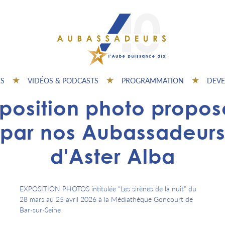
ES
VIDÉOS & PODCASTS
PROGRAMMATION
DEVE
position photo propo
par nos Aubassadeur
d'Aster Alba
EXPOSITION PHOTOS intitulée “Les sirènes de la nuit” du
28 mars au 25 avril 2026 à la Médiathèque Goncourt de
Bar-sur-Seine