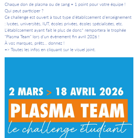
Chaque don de plasma ou de sang = 1 point pour votre équipe !
Qui peut participer ?
Ce challenge est ouvert à tout type d'établissement d'enseignement
: lycées, universités, IUT, écoles privées, écoles spécialisées, etc.
L'établissement ayant fait le plus de dons* remportera le trophée
"Plasma Team" lors d'un évènement fin avril 2026 !
À vos marques, prêts… donnez !
=> Toutes les infos en cliquant sur le visuel joint.