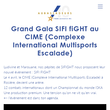
Grand Gala SIFI fiGHT au
CIME (Complexe
International Multisports
Escalade)
Ludivine et Marouane, nos pépites de SIFIGHT nous proposent leur
nouvel évènement : SIFI FIGHT
Le 4 avril, le CIME (Complexe International Multisports Escalade) à
Rosière, devient une arène.
12 combats internationaux dont un Championnat du monde ISKA
Une production premium. Une tension qu’on ne vit qu’en vrai.
=> l'évènement est dans ton agenda.