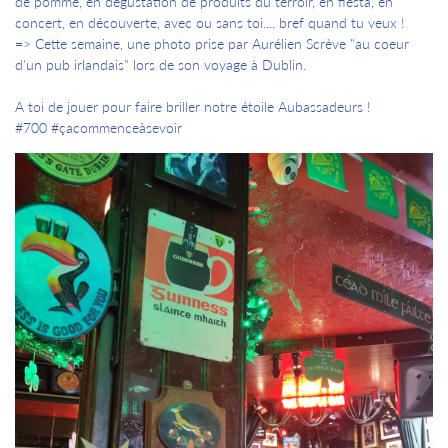
de pomme, en dégustation de produits du terroir, en fiesta, en
concert, en découverte, avec ou sans toi.... bref quand tu veux !
=> Cette semaine, une photo prise par Aurélien Scrève "au coeur
d'un pub irlandais" lors de son voyage à Dublin.
A toi de jouer pour faire briller notre étoile Aubassadeurs !
#700 #çacommenceàsevoir