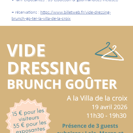
= réservations :
https://www.billetweb.fr/vide-dressing-
brunch-go-ter-la-villa-de-la-croix