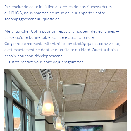
Partenaire de cette initiative aux côtés de nos Aubassadeurs
d'IN'NOA, nous sommes heureux de leur apporter notre
accompagnement au quotidien.
Merci au Chef Collin pour un repas à la hauteur des échanges —
parce qu'une bonne table, ça libère aussi la parole.
Ce genre de moment, mêlant réflexion stratégique et convivialité,
c'est exactement ce dont leur territoire du Nord-Ouest aubois a
besoin pour son développement.
D'autres rendez-vous sont déjà programmés ....