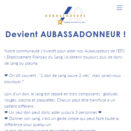
Devient AUBASSADONNEUR !
Notre communauté s'investit pour aider nos Aubassadeurs de l'EFS
( Etablissement Français du Sang ) à obtenir toujours plus de dons
de sang ou plasma.
❤ On dit souvent : "1 don de sang sauve 3 vies", mais savez-vous
pourquoi ?
Lors d’un don, le sang est séparé en trois composants : globules
rouges, plasma et plaquettes. Chacun peut être transfusé à un
patient différent.
❤ Un seul don peut donc aider jusqu’à 3 personnes ❤
❤ Donner son sang, c’est un geste simple qui peut faire toute la
différence pour quelqu’un.
Le don de plasma soigne de nombreuses personnes.