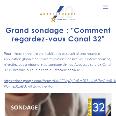
Grand sondage : "Comment
regardez-vous Canal 32"
Pour mieux connaître vos habitudes et savoir si une nouvelle
application globale pour des télévisions locales vous intéresseraient,
n'hésitez pas à répondre au sondage de nos Aubassadeurs de Canal
32 ci-dessous ou sur les site ou réseaux sociaux :
https://docs.google.com/forms/d/e/1FAIpQLSeRrsSR8uU4fjl7rtC1wRH
PG7hE31uBUc-dtLtuw/viewform