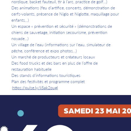
nordique, basket fauteuil, tir à l’arc, practice de golf…)
Des animations (feu d’artifice, concerts, démonstration de
cerfs-volants, présence de Niglo et Niglotte, maquillage pour
enfants…)
Un espace « prévention et sécurité » (démonstrations de
chiens de sauvetage, initiation secourisme, prévention
noyade…)
Un village de l’eau (informations sur l’eau, simulateur de
pêche, conférence et expo photos…)
Un marché de producteurs et créateurs locaux
Des food trucks et des bars en plus de l’offre de
restauration habituelle
Des stands d’informations touristiques
Plan des festivités et programme complet
:
https://pulse.ly/li5ak2ougl