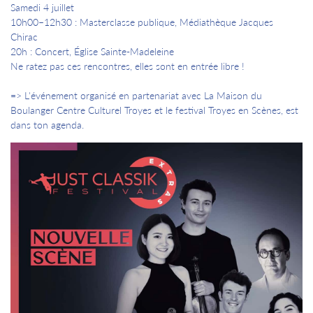
Samedi 4 juillet
10h00–12h30 : Masterclasse publique, Médiathèque Jacques
Chirac
20h : Concert, Église Sainte-Madeleine
Ne ratez pas ces rencontres, elles sont en entrée libre !
=> L'événement organisé en partenariat avec La Maison du
Boulanger Centre Culturel Troyes et le festival Troyes en Scènes, est
dans ton agenda.