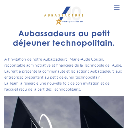
Aubassadeurs au petit
déjeuner technopolitain.
A l'invitation de notre Aubassadeurs, Marie-Aude Cousin,
responsable administrative et financière de la Technopole de l'Aube,
Laurent a présenté la communauté et les actions Aubassadeurs aux
entreprises présentent au petit déjeuner technopolitain.
La Team la remercie une nouvelle fois de son invitation et de
l'accueil reçu de la part des Technopolitains.