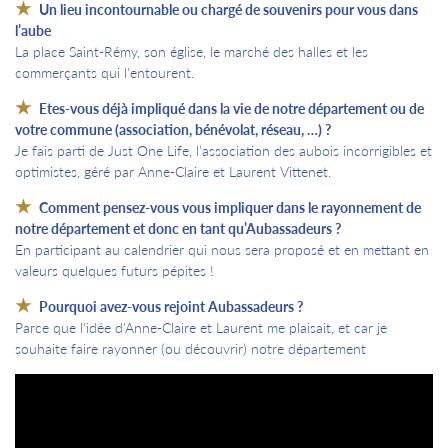
Un lieu incontournable ou chargé de souvenirs pour vous dans
l’aube
La place Saint-Rémy, son église, le marché des halles et les
commerçants qui l'entourent.
Etes-vous déjà impliqué dans la vie de notre département ou de
votre commune (association, bénévolat, réseau, …) ?
Je fais parti de Just One Life, l’association des aubois incorrigibles et
optimistes, géré par Anne-Claire et Laurent Vittenet.
Comment pensez-vous vous impliquer dans le rayonnement de
notre département et donc en tant qu’Aubassadeurs ?
En participant au calendrier qui nous sera proposé et en mettant en
valeurs quelques futurs pépites !
Pourquoi avez-vous rejoint Aubassadeurs ?
Parce que l'idée d'Anne-Claire et Laurent me plaisait, et car je
souhaite faire rayonner (ou découvrir) notre département