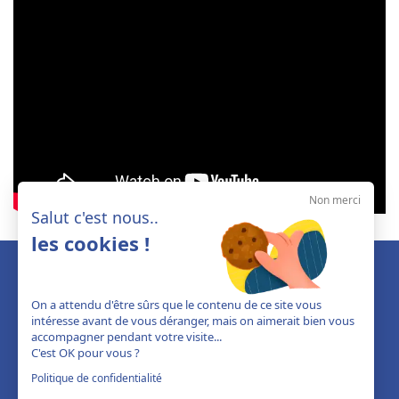
Non merci
Salut c'est nous..
les cookies !
On a attendu d'être sûrs que le contenu de ce site vous
intéresse avant de vous déranger, mais on aimerait bien vous
accompagner pendant votre visite...
C'est OK pour vous ?
Politique de confidentialité