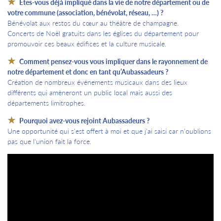
Etes-vous déjà impliqué dans la vie de notre département ou de
votre commune (association, bénévolat, réseau, …) ?
Bénévolat aux restos du cœur au théâtre de champagne.
Concerts de Noël gratuits dans les églises du département pour
promouvoir ces beaux édifices et la culture musicale.
Comment pensez-vous vous impliquer dans le rayonnement de
notre département et donc en tant qu’Aubassadeurs ?
Création de nombreux événements musicaux dans des lieux
différents qui amèneront un public local mais aussi des
départements limitrophes.
Pourquoi avez-vous rejoint Aubassadeurs ?
Une opportunité qui s'est offert à moi et que j'ai saisi car n'oublions
pas que l'union fait la force.