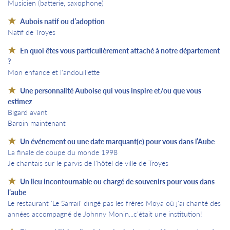
Musicien (batterie, saxophone)
Aubois natif ou d’adoption
Natif de Troyes
En quoi êtes vous particulièrement attaché à notre département
?
Mon enfance et l'andouillette
Une personnalité Auboise qui vous inspire et/ou que vous
estimez
Bigard avant
Baroin maintenant
Un événement ou une date marquant(e) pour vous dans l’Aube
La finale de coupe du monde 1998
Je chantais sur le parvis de l'hôtel de ville de Troyes
Un lieu incontournable ou chargé de souvenirs pour vous dans
l’aube
Le restaurant 'Le Sarrail' dirigé pas les frères Moya où j'ai chanté des
années accompagné de Johnny Monin...c'était une institution!