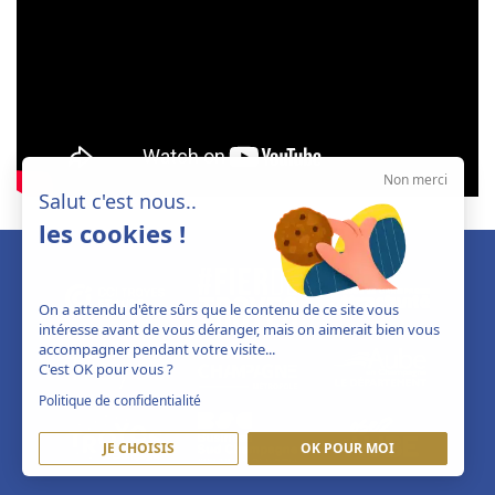
Non merci
Salut c'est nous..
les cookies !
On a attendu d'être sûrs que le contenu de ce site vous
intéresse avant de vous déranger, mais on aimerait bien vous
accompagner pendant votre visite...
C'est OK pour vous ?
Politique de confidentialité
JE CHOISIS
OK POUR MOI