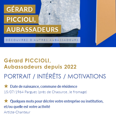
GÉRARD
PICCIOLI,
AUBASSADEURS
DÉCOUVREZ D'AUTRES AUBASSADEURS
Gérard PICCIOLI,
Aubassadeurs depuis 2022
PORTRAIT / INTÉRÊTS / MOTIVATIONS
Date de naissance, commune de résidence
15/07/1964 Pargues (près de Chaource...le fromage)
Quelques mots pour décrire votre entreprise ou institution,
et/ou quelle est votre activité
Artiste-Chanteur