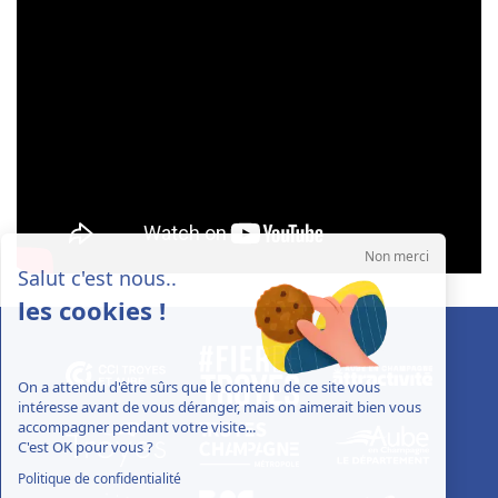
Non merci
Salut c'est nous..
les cookies !
On a attendu d'être sûrs que le contenu de ce site vous
intéresse avant de vous déranger, mais on aimerait bien vous
accompagner pendant votre visite...
C'est OK pour vous ?
Politique de confidentialité