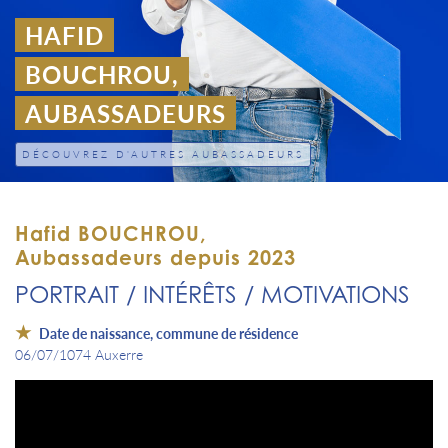
HAFID
BOUCHROU,
AUBASSADEURS
DÉCOUVREZ D'AUTRES AUBASSADEURS
Hafid BOUCHROU,
Aubassadeurs depuis 2023
PORTRAIT / INTÉRÊTS / MOTIVATIONS
Date de naissance, commune de résidence
06/07/1074 Auxerre