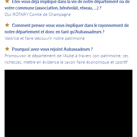
Etes-vous déjà impliqué dans la vie de notre département ou de
votre commune (association, bénévolat, réseau, …) ?
Oui ROTARY Comte de Champagne
Comment pensez-vous vous impliquer dans le rayonnement de
notre département et donc en tant qu’Aubassadeurs ?
Valorisé et faire découvrir notre patrimoine
Pourquoi avez-vous rejoint Aubassadeurs ?
Promouvoir le département de l'Aube à travers son patrimoine, ses
richesses, mettre en évidence le savoir faire économique et sportif