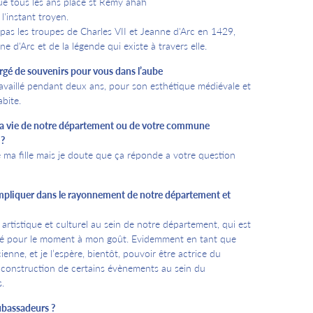
que tous les ans place st Remy ahah
l'instant troyen.
 pas les troupes de Charles VII et Jeanne d'Arc en 1429,
 d'Arc et de la légende qui existe à travers elle.
rgé de souvenirs pour vous dans l’aube
 travaillé pendant deux ans, pour son esthétique médiévale et
abite.
 la vie de notre département ou de votre commune
 ?
de ma fille mais je doute que ça réponde a votre question
liquer dans le rayonnement de notre département et
 artistique et culturel au sein de notre département, qui est
té pour le moment à mon goût. Evidemment en tant que
ienne, et je l’espère, bientôt, pouvoir être actrice du
a construction de certains évènements au sein du
.
ubassadeurs ?