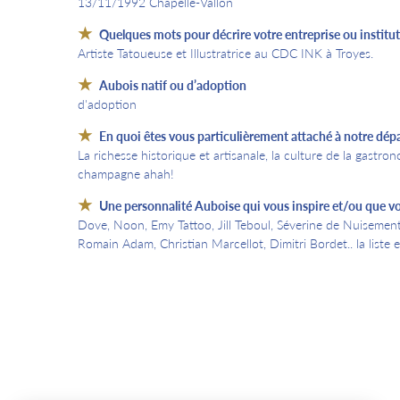
13/11/1992 Chapelle-Vallon
Quelques mots pour décrire votre entreprise ou instituti
Artiste Tatoueuse et Illustratrice au CDC INK à Troyes.
Aubois natif ou d’adoption
d'adoption
En quoi êtes vous particulièrement attaché à notre dép
La richesse historique et artisanale, la culture de la gastron
champagne ahah!
Une personnalité Auboise qui vous inspire et/ou que v
Dove, Noon, Emy Tattoo, Jill Teboul, Séverine de Nuisement
Romain Adam, Christian Marcellot, Dimitri Bordet.. la liste 