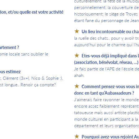
culturellement: la fête de la musi
personnellement: la couverture de 
on, et/ou quelle est votre activité
historiquement: le siège de Troyes
étant fane du personnage de Jeanne
Un lieu incontournable ou cha
la ruelle des chats.. pour y avoir
aujourd'hui pour le charme qui l'h
artement ?
omie locale sans oublier le
Etes-vous déjà impliqué dans
(association, bénévolat, réseau, …)
Je fais partie de l'APE de l'école 
ous estimez
ahah.
, Clément (3x+), Nico & Sophie :),
est longue.. Renoir ça compte?
Comment pensez-vous vous imp
donc en tant qu’Aubassadeurs ?
J'aimerais faire rayonner le monde
encore assez faiblement représen
tatoueuse mais aussi artiste plastic
monde culturel en participant a l
département et leurs organisations
Pourquoi avez-vous rejoint A