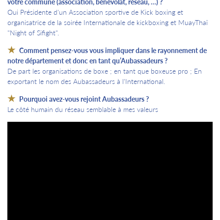
votre commune (association, bénévolat, réseau, …) ?
Oui Présidente d'un Association sportive de Kick boxing et
organisatrice de la soirée Internationale de kickboxing et MuayThaï
"Night of Sifight".
Comment pensez-vous vous impliquer dans le rayonnement de
notre département et donc en tant qu’Aubassadeurs ?
De part les organisations de boxe ; en tant que boxeuse pro ; En
exportant le nom des Aubassadeurs à l'International.
Pourquoi avez-vous rejoint Aubassadeurs ?
Le côté humain du réseau semblable à mes valeurs