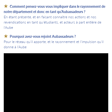
Comment pensez-vous vous impliquer dans le rayonnement de
notre département et donc en tant qu’Aubassadeurs ?
En étant présente, et en faisant connaître nos actions et nos
revendications en tant qu'étudiants, et acteurs à part entière de
l'Aube
Pourquoi avez-vous rejoint Aubassadeurs ?
Pour le réseau qu'il apporte, et le rayonnement et l'impulsion qu'il
donne à l'Aube