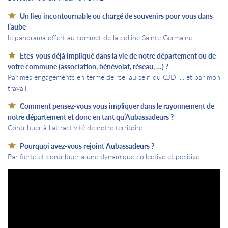
Un lieu incontournable ou chargé de souvenirs pour vous dans
l’aube
le panorama offert au sommet de la colline Sainte Germaine
Etes-vous déjà impliqué dans la vie de notre département ou de
votre commune (association, bénévolat, réseau, …) ?
Par mes engagements en terme de rse, au sein du CJD, ... et par mon
travail
Comment pensez-vous vous impliquer dans le rayonnement de
notre département et donc en tant qu’Aubassadeurs ?
Contribuer à l'attractivité de notre territoire
Pourquoi avez-vous rejoint Aubassadeurs ?
Par fierté et contribuer à une dynamique collective et positive