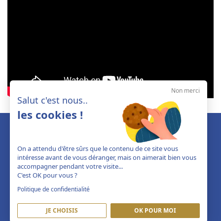
Non merci
Salut c'est nous..
les cookies !
On a attendu d'être sûrs que le contenu de ce site vous
intéresse avant de vous déranger, mais on aimerait bien vous
accompagner pendant votre visite...
C'est OK pour vous ?
Politique de confidentialité
JE CHOISIS
OK POUR MOI