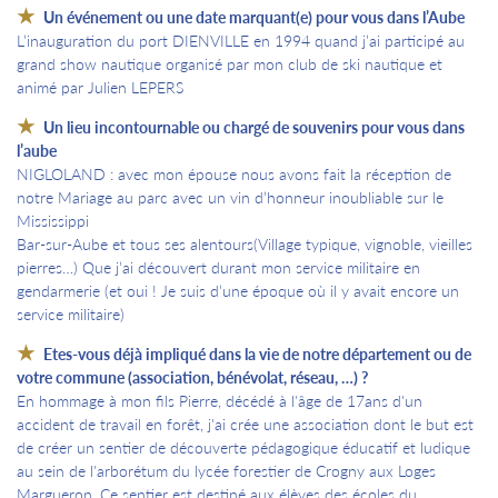
Un événement ou une date marquant(e) pour vous dans l’Aube
L’inauguration du port DIENVILLE en 1994 quand j’ai participé au
grand show nautique organisé par mon club de ski nautique et
animé par Julien LEPERS
Un lieu incontournable ou chargé de souvenirs pour vous dans
l’aube
NIGLOLAND : avec mon épouse nous avons fait la réception de
notre Mariage au parc avec un vin d’honneur inoubliable sur le
Mississippi
Bar-sur-Aube et tous ses alentours(Village typique, vignoble, vieilles
pierres…) Que j’ai découvert durant mon service militaire en
gendarmerie (et oui ! Je suis d’une époque où il y avait encore un
service militaire)
Etes-vous déjà impliqué dans la vie de notre département ou de
votre commune (association, bénévolat, réseau, …) ?
En hommage à mon fils Pierre, décédé à l'âge de 17ans d'un
accident de travail en forêt, j'ai crée une association dont le but est
de créer un sentier de découverte pédagogique éducatif et ludique
au sein de l'arborétum du lycée forestier de Crogny aux Loges
Margueron. Ce sentier est destiné aux élèves des écoles du