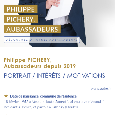
PHILIPPE
PICHERY,
AUBASSADEURS
DÉCOUVREZ D'AUTRES AUBASSADEURS
Philippe PICHERY,
Aubassadeurs depuis 2019
PORTRAIT / INTÉRÊTS / MOTIVATIONS
www.aube.fr
Date de naissance, commune de résidence
18 février 1952 à Vesoul (Haute-Saône) "J'ai voulu voir Vesoul..."
Résidant à Troyes, et parfois à Tallenay (Doubs)