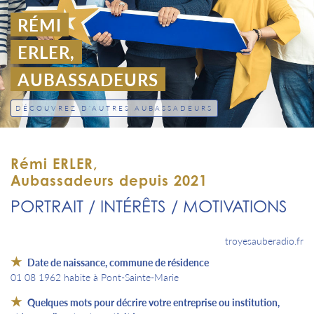
RÉMI
ERLER,
AUBASSADEURS
DÉCOUVREZ D'AUTRES AUBASSADEURS
Rémi ERLER,
Aubassadeurs depuis 2021
PORTRAIT / INTÉRÊTS / MOTIVATIONS
troyesauberadio.fr
Date de naissance, commune de résidence
01 08 1962 habite à Pont-Sainte-Marie
Quelques mots pour décrire votre entreprise ou institution,