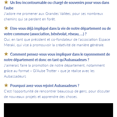
Un lieu incontournable ou chargé de souvenirs pour vous dans
l’aube
J'adore me promener aux Grandes Vallées, pour ses nombreux
chemins qui se perdent en forêt.
Etes-vous déjà impliqué dans la vie de notre département ou de
votre commune (association, bénévolat, réseau, …) ?
Oui, en tant que président et co-fondateur de l'association Espace
Meraki, qui vise à promouvoir la créativité de manière générale.
Comment pensez-vous vous impliquer dans le rayonnement de
notre département et donc en tant qu’Aubassadeurs ?
J'aimerais faire la promotion de notre département, notamment
grâce au format « Gl’Aube Trotter » que je réalise avec les
Aubassadeurs
Pourquoi avez-vous rejoint Aubassadeurs ?
C'est l'opportunité de rencontrer beaucoup de gens, pour discuter
de nouveaux projets et apprendre des choses.