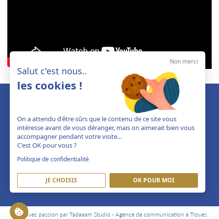
Non merci
Salut c'est nous..
les cookies !
On a attendu d'être sûrs que le contenu de ce site vous
intéresse avant de vous déranger, mais on aimerait bien vous
accompagner pendant votre visite...
C'est OK pour vous ?
Politique de confidentialité
JE CHOISIS
OK POUR MOI
Créé avec passion par Tadaaam Studio -
Agence de communication à Troyes