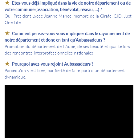
Etes-vous déjà impliqué dans la vie de notre département ou de
votre commune (association, bénévolat, réseau, …) ?
Oui, Président Lycée Jeanne Mance, membre de la Girafe, CJD, Just
One Life,
Comment pensez-vous vous impliquer dans le rayonnement de
notre département et donc en tant qu’Aubassadeurs ?
Promotion du département de L'Aube, de ses beauté et qualité lors
des rencontres interprofessionnelles nationales
Pourquoi avez-vous rejoint Aubassadeurs ?
Parcequ'on y est bien, par fierté de faire parti d'un département
dynamique,