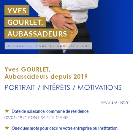
YVES
GOURLET,
AUBASSADEURS
DÉCOUVREZ D'AUTRES AUBASSADEURS
Yves GOURLET,
Aubassadeurs depuis 2019
PORTRAIT / INTÉRÊTS / MOTIVATIONS
www.a-g-net.fr
Date de naissance, commune de résidence
02/01/1971 PONT SAINTE MARIE
Quelques mots pour décrire votre entreprise ou institution,