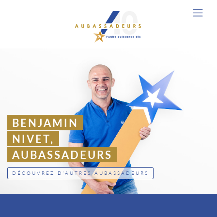
BENJAMIN
NIVET,
AUBASSADEURS
DÉCOUVREZ D'AUTRES AUBASSADEURS