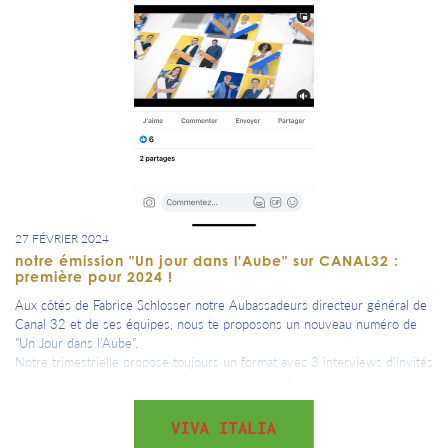
27 FÉVRIER 2024
notre émission "Un jour dans l'Aube" sur CANAL32 :
première pour 2024 !
Aux côtés de Fabrice Schlosser notre Aubassadeurs directeur général de
Canal 32 et de ses équipes, nous te proposons un nouveau numéro de
"Un Jour dans l'Aube".
Notre trimestrielle propose toujours un format avec 3 interviews d'invités
dont un Aubassadeurs, (c'est une nouveauté 2024) et sera diffusée le 5
mars puis reproposée en replay sur les sites de CANAL 32 ou
d'AUBASSADEURS.