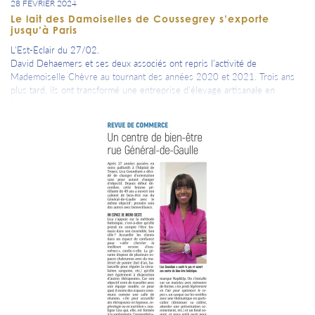
28 FÉVRIER 2024
Le lait des Damoiselles de Coussegrey s’exporte
jusqu’à Paris
L'Est-Eclair du 27/02.
David Dehaemers et ses deux associés ont repris l’activité de
Mademoiselle Chèvre au tournant des années 2020 et 2021. Trois ans
plus tard, ils ont transformé une entreprise d’élevage artisanale en
fournisseur certifié pour une cinquantaine de magasins bio. La recette du
succès ? Il ne faut jamais dire jamais.
(Article en deux pages)