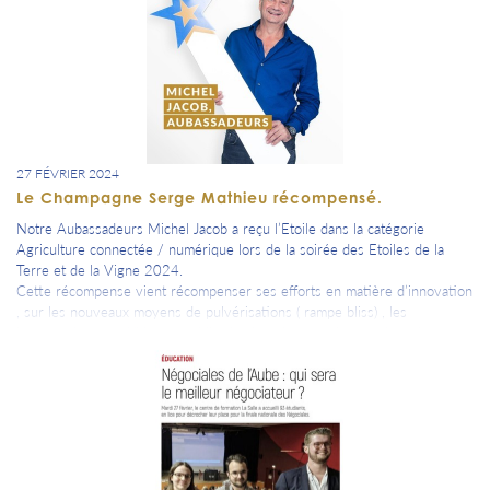
27 FÉVRIER 2024
Le Champagne Serge Mathieu récompensé.
Notre Aubassadeurs Michel Jacob a reçu l’Etoile dans la catégorie
Agriculture connectée / numérique lors de la soirée des Etoiles de la
Terre et de la Vigne 2024.
Cette récompense vient récompenser ses efforts en matière d’innovation
, sur les nouveaux moyens de pulvérisations ( rampe bliss) , les
interventions par UV sans oublier la plus récente mise en place du
système Végétal signal !
Viticulteurs à Avirey-Lingey avec son épouse Isabelle, ils exploitent
aujourd’hui la Maison de Champagne Serge Mathieu, perpétuant ainsi
l’histoire familiale débutée au XVIIIème siècle en succédant à 7
générations.
Reconnue internationalement, leur Maison exporte 90% de sa production
dans 35 pays différents.