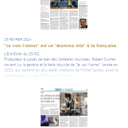
25 FÉVRIER 2024
"Je vais t'aimer" est un "Mamma mia" à la française.
L'Est-Eclair du 25/02.
Producteur à succès de bien des comédies musicales, Robert Ciurleo
revient sur la genèse et la belle réussite de "Je vais t'aimer", lancée en
2021, qui reprend les plus belles chansons de Michel Sardou, avant la
date prévue au Cube à Troyes le 13 avril.