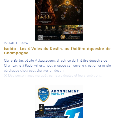
27 JUILLET 2026
Iselda : Les 4 Voies du Destin. au Théâtre équestre de
Champagne
Claire Bertin, pépite Aubassadeurs directrice du Théâtre équestre de
Champagne à Radonvilliers, nous propose sa nouvelle création originale
où chaque choix peut changer un destin.
⚔ Des personnages marqués par leurs doutes et leurs ambitions.
Des chevaux au cœur du récit.
Des tableaux spectaculaires.
✨ Une aventure immersive à vivre en famille ou entre amis.
Du 16 juillet au 16 août ( programmation, horaires et billetterie sur leur
site internet)
=> En partenariat avec Claire et sa compagnie, nous te proposons
plusieurs dates de spectacles tout l'été dans notre agenda.