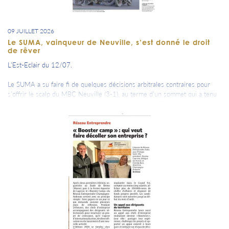
09 JUILLET 2026
Le SUMA, vainqueur de Neuville, s’est donné le droit
de rêver
L'Est-Eclair du 12/07.
Le SUMA a su faire fi de quelques décisions arbitrales contraires pour
s’offrir le scalp du MBC Neuville (3-1), au terme d’un sommet qui a tenu
ses promesses au niveau de l’intensité. L’enjeu a parfois pris le pas sur le
jeu. Mais le combat, âpre, a enflammé Arbouin. Et le SUMA s’est
rapproché du titre de champion.