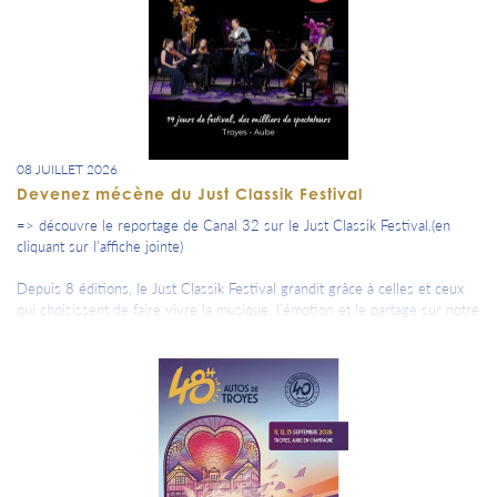
08 JUILLET 2026
Devenez mécène du Just Classik Festival
=> découvre le reportage de Canal 32 sur le Just Classik Festival.(en
cliquant sur l'affiche jointe)
Depuis 8 éditions, le Just Classik Festival grandit grâce à celles et ceux
qui choisissent de faire vivre la musique, l’émotion et le partage sur notre
territoire.
Avec notre 9ème édition qui se profile et notre 10ème anniversaire en
2027, nous cherchons encore de nouveaux soutiens financiers.
Et si nous écrivions la suite ensemble ?
=> Toutes les informations et demande de contact dans la programmation.