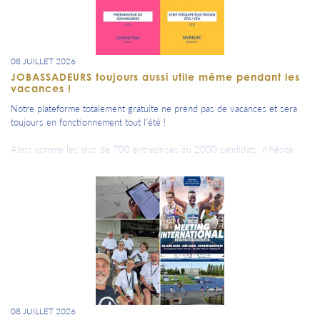
08 JUILLET 2026
JOBASSADEURS toujours aussi utile même pendant les
vacances !
Notre plateforme totalement gratuite ne prend pas de vacances et sera
toujours en fonctionnement tout l'été !
Alors comme les plus de 700 entreprises ou 2000 candidats, n'hésite
pas à t'en servir ou à en partager l'existence à tous tes réseaux
professionnels et personnels.
Grâce à la communauté Aubassadeurs, plusieurs centaines de contacts
ont été pris, de nombreux stages, alternances ou jobs ont été trouvé en
2026.
De nombreuses offres ou profils arrivent à la Team Jobassadeurs tous les
jours .....
08 JUILLET 2026