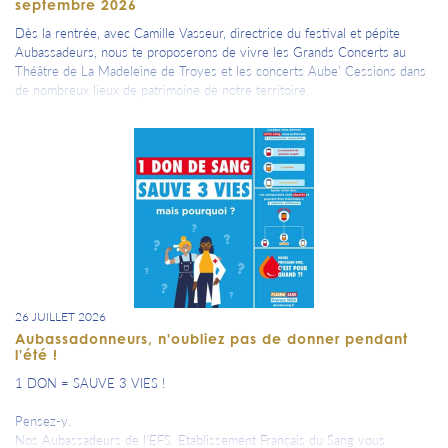
septembre 2026
Dès la rentrée, avec Camille Vasseur, directrice du festival et pépite
Aubassadeurs, nous te proposerons de vivre les Grands Concerts au
Théâtre de La Madeleine de Troyes et les concerts Aube' Cessions dans
de nombreux lieux de patrimoine de notre territoire.
toutes les infos sur le Just Classik Festival :
https://www.justclassikfestival.fr/
Les concerts ou rendez-vous à partager seront très prochainement dans
ton agenda de rentrée !
26 JUILLET 2026
Aubassadonneurs, n'oubliez pas de donner pendant
l'été !
1 DON = SAUVE 3 VIES !
Pensez-y.
Nos Aubassadeurs de l'EFS, Etablissement Français du Sang vous