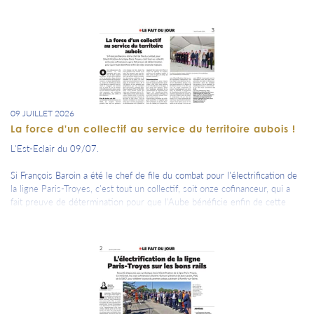
vivant reconnu par l’Unesco : des paysages, des savoir-faire et une
histoire collective à transmettre.
09 JUILLET 2026
La force d'un collectif au service du territoire aubois !
L'Est-Eclair du 09/07.
Si François Baroin a été le chef de file du combat pour l'électrification de
la ligne Paris-Troyes, c'est tout un collectif, soit onze cofinanceur, qui a
fait preuve de détermination pour que l'Aube bénéficie enfin de cette
avancée majeure.