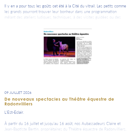
Il y en a pour tous les goûts cet été à la Cité du vitrail. Les petits comme
les grands pourront trouver leur bonheur dans une programmation
mêlant des ateliers ludiques, techniques, à des visites guidées ou des
conférences.
09 JUILLET 2026
De nouveaux spectacles au Théâtre équestre de
Radonvilliers
L'Est-Eclair.
À partir du 16 juillet et jusqu’au 16 août, nos Aubassadeurs Claire et
Jean-Baptiste Bertin, propriétaires du Théâtre équestre de Radonvilliers,