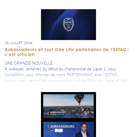
attendent tout l'été.
Soit à la Maison du Sang à l'hôpital de Troyes ou lors de l'une de leurs
collectes programmées dans le département.
Toutes les infos et prises de rendez-vous sur leur site officiel ou leurs
réseaux sociaux.
26 JUILLET 2026
Aubassadeurs et Just One Life partenaires de l'ESTAC :
c'est officiel!
UNE GRANDE NOUVELLE :
À quelques semaines du début du championnat de Ligue 1, nous
souhaitions vous informer de notre PARTENARIAT avec l'ESTAC.
Celui-ci nous permet de vous proposer à un tarif très privilégié et sans
limite de nombre pour :
1⃣ des abonnements places sèches en tribune, ( pour vous ou à offrir à
vos salariés),
2⃣ des possibilités d’achat de places en loge « Salon des légendes »
match par match sans abonnement,
3⃣ des possibilités de participer à des déplacements du City Tour ( pour
voir des matchs de Manchester par exemple).