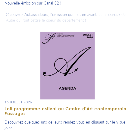
Nouvelle émission sur Canal 32 !
Découvrez Aubassadeurs, l'émission qui met en avant les amoureux de
l'Aube qui font battre le coeur du département !
A ne pas manquer maintenant en replay sur les sites de Canal 32 et
d'Aubassadeurs ou en cliquant sur le visuel joint.
Les premiers invités pour ce nouveau programme : Vanessa Serieis,
directrice de Terres et Vignes de l'Aube, Viny Beltramelli, pilote Pépite
Aubassadeurs et Antoine Doucet, le directeur de l'aéroport de Troyes-
Barberey.
15 JUILLET 2026
Joli programme estival au Centre d'Art contemporain
Passages
Découvrez quelques uns de leurs rendez-vous en cliquant sur le visuel
joint.