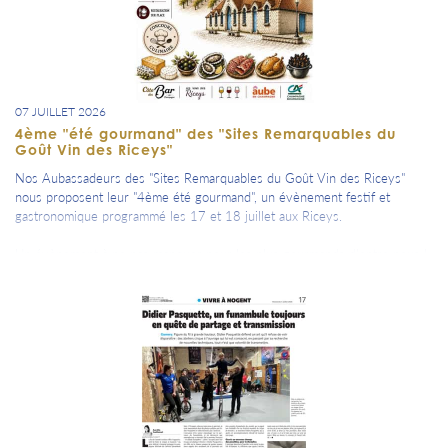
07 JUILLET 2026
4ème "été gourmand" des "Sites Remarquables du
Goût Vin des Riceys"
Nos Aubassadeurs des "Sites Remarquables du Goût Vin des Riceys"
nous proposent leur "4ème été gourmand", un évènement festif et
gastronomique programmé les 17 et 18 juillet aux Riceys.
Un évènement à ne pas manquer pour les plus gourmands d'entre nous !
=> Il est (évidemment) dans ton agenda.