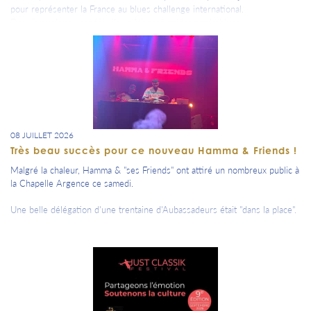
pour représenter la France au blues challenge international.
Depuis quelques années, ils se laissent guider par le blues…
En janvier, il ls ramènera sur sa terre natale.
.....l’aventure ne fait que commencer !
Vous les découvrirez lors de notre Grande Soirée annuelle le vendredi 6
novembre au Centre de Congrès.
08 JUILLET 2026
Très beau succès pour ce nouveau Hamma & Friends !
Malgré la chaleur, Hamma & "ses Friends" ont attiré un nombreux public à
la Chapelle Argence ce samedi.
Une belle délégation d'une trentaine d'Aubassadeurs était "dans la place".
Hamma nous donne rendez-vous à la rentrée pour une nouvelle édition
d'Hamma & Friends.