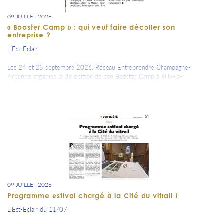
09 JUILLET 2026
« Booster Camp » : qui veut faire décoller son
entreprise ?
L'Est-Eclair.
Les 24 et 25 septembre 2026, Réseau Entreprendre Champagne-
Ardenne organise la 3e édition de son Booster Camp à Rilly-la-
Montagne, dans la Marne. Pendant 24 heures, des dirigeants d’entreprise
aideront des PME en croissance à transformer un projet de
développement en plan d’action concret.
09 JUILLET 2026
Programme estival chargé à la Cité du vitrail !
L'Est-Eclair du 11/07.