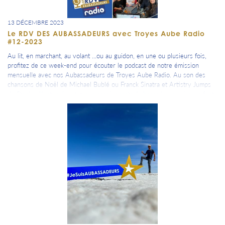
13 DÉCEMBRE 2023
Le RDV DES AUBASSADEURS avec Troyes Aube Radio
#12-2023
Au lit, en marchant, au volant ...ou au guidon, en une ou plusieurs fois,
profitez de ce week-end pour écouter le podcast de notre émission
mensuelle avec nos Aubassadeurs de Troyes Aube Radio. Au son des
chansons de Noël de Michael Bublé ou Franck Sinatra et Artistry Jumps
de Stanley Kenton écoutez nos passionnants Aubassadeurs qui nous font
découvrir leur sport, leur passion, leur métier ou leur événement.
Nicolas Honoré, adjoint au Maire de la Ville de Troyes en charge du
commerce, et président de Troyes La Champagne Tourisme, pour
présenter les nombreuses animations de Noël, Emilie Charlemagne,
directrice générale adjointe de La Maison du Boulanger Centre Culturel
Troyes, organisatrice avec ses équipes de ses animations, nous informe
également des prochaines dates de spectacles programmés, Bertrand
Bernaudat et Véronique Marceaux, président et membre de l’association
L’Alerte de Troyes , pour nous faire découvrir le fonctionnement de leur
association musicale qui a 120 ans et leur concert de Noël de leur
harmonie qui s'est déroulé le dimanche 17 décembre à l’église Saint-
Bruno de Troyes. Les RDV des Aubassadeurs en podcast - à écouter ici
=> https://lnkd.in/eF4RQNPv