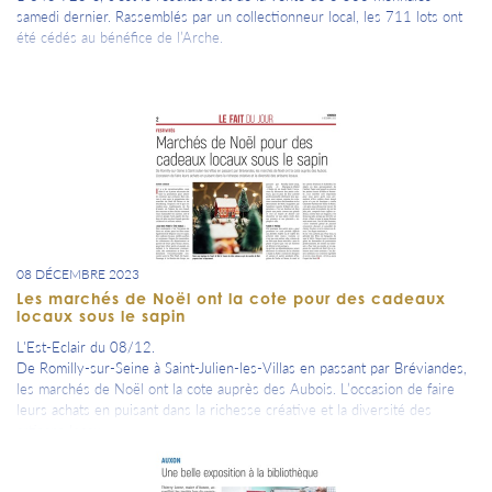
samedi dernier. Rassemblés par un collectionneur local, les 711 lots ont
été cédés au bénéfice de l’Arche.
08 DÉCEMBRE 2023
Les marchés de Noël ont la cote pour des cadeaux
locaux sous le sapin
L'Est-Eclair du 08/12.
De Romilly-sur-Seine à Saint-Julien-les-Villas en passant par Bréviandes,
les marchés de Noël ont la cote auprès des Aubois. L’occasion de faire
leurs achats en puisant dans la richesse créative et la diversité des
artisans locaux.