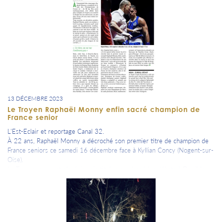
13 DÉCEMBRE 2023
Le Troyen Raphaël Monny enfin sacré champion de
France senior
L'Est-Eclair et reportage Canal 32.
À 22 ans, Raphaël Monny a décroché son premier titre de champion de
France seniors ce samedi 16 décembre face à Kyllian Concy (Nogent-sur-
Oise).
Le Troyen, souvent placé, jamais titré, a surclassé les débats à Deuil-la-
Barre (Val-d’Oise).