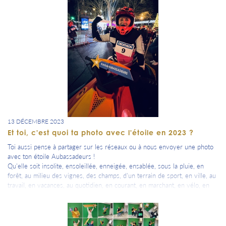
13 DÉCEMBRE 2023
Et toi, c'est quoi ta photo avec l'étoile en 2023 ?
Toi aussi pense à partager sur les réseaux ou à nous envoyer une photo
avec ton étoile Aubassadeurs !
Qu'elle soit insolite, ensoleillée, enneigée, ensablée, sous la pluie, en
forêt, au milieu des vignes, des champs, d'un terrain de sport, en ville, au
travail, en vacances, au quotidien, en courant, en marchant, en vélo, en
navigant, en volant, en roulant, en ballade, autour d'une coupe, d'un verre
de cidre, de bière, de Prunelle de Troyes ou de jus de pomme, en
dégustation de produits du terroir, en fiesta, en découverte, avec ou sans
toi.... bref quand tu veux => fais nous une photo pour rappeler ton