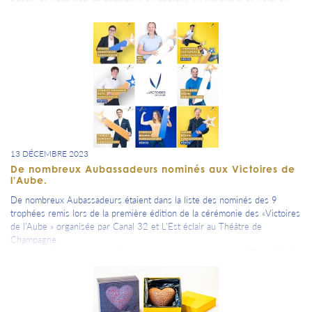
navigant, en volant, en roulant, en ballade, autour d'une coupe, d'un verre
de cidre, de bière, de Prunelle de Troyes ou de jus de pomme, en
dégustation de produits du terroir, en fiesta, en découverte, avec ou sans
toi.... bref quand tu veux => fais nous une photo pour rappeler ton
attachement, ton souriant et amical sentiment d'appartenance à notre
département et à nos valeurs partagées.
=> Cette semaine, une photo prise par Ulysse Delsaux lors de sa soirée
partenaires et présentation de sa saison NASCAR EUROPE 2024.
A toi de jouer, à tes appareils photos ou portables, on attend ta ou tes
photos avec impatience .... #500aubassadeursçacommenceàsevoir
13 DÉCEMBRE 2023
De nombreux Aubassadeurs nominés aux Victoires de
l'Aube.
De nombreux Aubassadeurs étaient dans la liste des nominés des 9
trophées remis lors de la première édition de la cérémonie des «Victoires
de l’Aube » organisée par Canal 32 et L'Est éclair au Théâtre de
Champagne.
- Jérémie Vandevelde, élu "Aubois de l'année" pour son "défi Tour Eiffel"
avec des résidentes d'un Ehpad (voir article spécifique),
- Audrey Machinet pépite sport, archère Championne de France en club,
a été élu Sportive de l'année ( en étude à Reims, elle n'a pas encore fait
sa photo officielle),