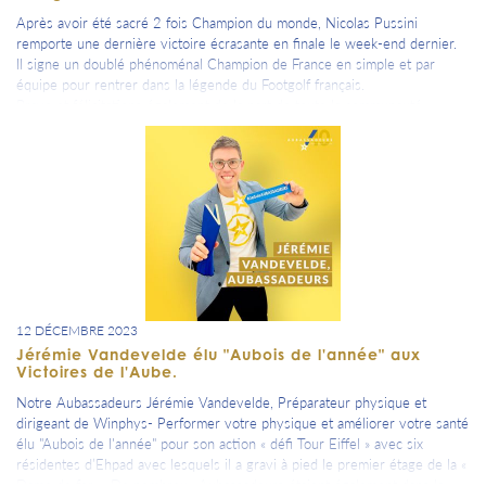
Après avoir été sacré 2 fois Champion du monde, Nicolas Pussini
remporte une dernière victoire écrasante en finale le week-end dernier.
Il signe un doublé phénoménal Champion de France en simple et par
équipe pour rentrer dans la légende du Footgolf français.
Bravo et félicitations également de la part de toute la communauté.
=> Nous t'informons déjà qu'à ses côtés, et avec l'aide d'autres
Aubassadeurs, nous te présenterons le 1er parcours de footgolf aubois
au cours du premier semestre 2024.
.... affûte déjà tes crampons !
12 DÉCEMBRE 2023
Jérémie Vandevelde élu "Aubois de l'année" aux
Victoires de l'Aube.
Notre Aubassadeurs Jérémie Vandevelde, Préparateur physique et
dirigeant de Winphys- Performer votre physique et améliorer votre santé
élu "Aubois de l'année" pour son action « défi Tour Eiffel » avec six
résidentes d’Ehpad avec lesquels il a gravi à pied le premier étage de la «
Dame de fer ». De nombreux Aubassadeurs étaient également dans la