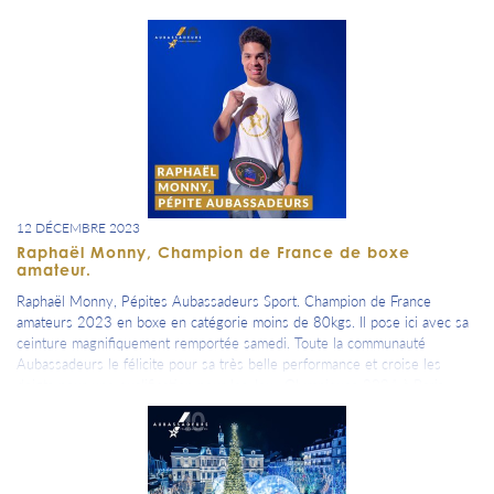
liste des nominés des 9 trophées remis lors de la cérémonie des «
Victoires de l’Aube » organisée par Canal 32 et l’Est-Eclair au Théâtre de
Champagne. Toute la communauté Aubassadeurs le félicite pour sa
magnifique récompense pour sa très belle initiative et l’ensemble de son
travail (dont bénéficie certaines Pépites Aubassadeurs). Le Trophée d’«
Aubois de l’année » qui lui a été remis lors de la cérémonie est largement
mérité.
12 DÉCEMBRE 2023
Raphaël Monny, Champion de France de boxe
amateur.
Raphaël Monny, Pépites Aubassadeurs Sport. Champion de France
amateurs 2023 en boxe en catégorie moins de 80kgs. Il pose ici avec sa
ceinture magnifiquement remportée samedi. Toute la communauté
Aubassadeurs le félicite pour sa très belle performance et croise les
doigts pour une qualification pour les Jeux Olympiques 2024 à Paris.