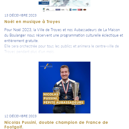
13 DÉCEMBRE 2023
Noël en musique à Troyes
Pour Noël 2023, la Ville de Troyes et nos Aubassadeurs de La Maison
du Boulanger nous réservent une programmation culturelle éclectique et
entièrement gratuite.
Elle sera orchestrée pour tous les publics et animera le centre-ville de
Troyes pendant plus d'un mois.
=> Découvre le programme complet en cliquant sur la photo jointe.
12 DÉCEMBRE 2023
Nicolas Pussini, double champion de France de
Footgolf.