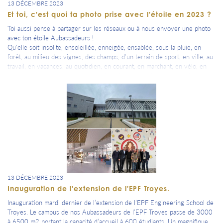
13 DÉCEMBRE 2023
Et toi, c'est quoi ta photo prise avec l'étoile en 2023 ?
Toi aussi pense à partager sur les réseaux ou à nous envoyer une photo
avec ton étoile Aubassadeurs !
Qu'elle soit insolite, ensoleillée, enneigée, ensablée, sous la pluie, en
forêt, au milieu des vignes, des champs, d'un terrain de sport, en ville, au
travail, en vacances, au quotidien, en courant, en marchant, en vélo, en
navigant, en volant, en roulant, en ballade, autour d'une coupe, d'un verre
de cidre, de bière, de Prunelle de Troyes ou de jus de pomme, en
dégustation de produits du terroir, en fiesta, en découverte, avec ou sans
toi.... bref quand tu veux => fais nous une photo pour rappeler ton
attachement, ton souriant et amical sentiment d'appartenance à notre
département et à nos valeurs partagées.
=> Cette semaine, une nouvelle photo prise par Tom notre Gl'Aube
Trotter, dans son périple en autostop en Amérique du Sud.
Cette fois il était au milieu du désert de Salar de Uyuni en Bolivie.
A toi de jouer, à tes appareils photos ou portables, on attend ta ou tes
photos avec impatience .... #500aubassadeursçacommenceàsevoir
13 DÉCEMBRE 2023
Inauguration de l'extension de l'EPF Troyes.
Inauguration mardi dernier de l’extension de l’EPF Engineering School de
Troyes. Le campus de nos Aubassadeurs de l’EPF Troyes passe de 3000
à 6500 m2 portant la capacité d’accueil à 600 étudiants. Un magnifique