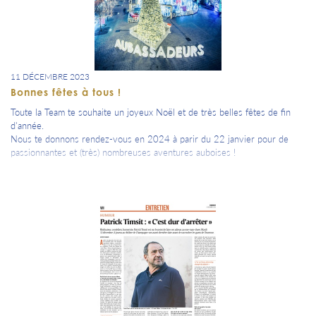
11 DÉCEMBRE 2023
Bonnes fêtes à tous !
Toute la Team te souhaite un joyeux Noël et de très belles fêtes de fin
d'année.
Nous te donnons rendez-vous en 2024 à parir du 22 janvier pour de
passionnantes et (très) nombreuses aventures auboises !