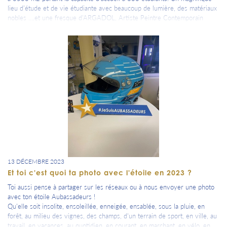
lieu d’étude et de vie étudiante avec beaucoup de lumière, des matériaux
nobles ….et une fresque d’ARGADOL, Artiste Peintre Contemporain
notre pépite Aubassadeurs. Une petite photo souvenir avec (une petite
partie) de la délégation Aubassadeurs présente était indispensable !
13 DÉCEMBRE 2023
Et toi c'est quoi ta photo avec l'étoile en 2023 ?
Toi aussi pense à partager sur les réseaux ou à nous envoyer une photo
avec ton étoile Aubassadeurs !
Qu'elle soit insolite, ensoleillée, enneigée, ensablée, sous la pluie, en
forêt, au milieu des vignes, des champs, d'un terrain de sport, en ville, au
travail, en vacances, au quotidien, en courant, en marchant, en vélo, en