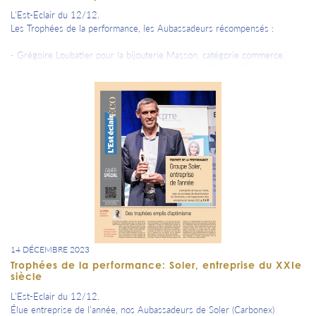
L'Est-Eclair du 12/12.
Les Trophées de la performance, les Aubassadeurs récompensés :
- Grégoire Loubatier pour la bijouterie Masson, catégorie commerce,
- Clément Meunier pour le M Beach Menil-Saint-Père et Dienville
catégorie Territoire et Tourisme,
- La Cravate Solidaire, prix Coup de coeur.
Future Pépite Aubassadeurs 2024, la Cravate Solidaire intègrera le
programme Mentors.
14 DÉCEMBRE 2023
Trophées de la performance: Soler, entreprise du XXIe
siècle
L'Est-Eclair du 12/12.
Élue entreprise de l’année, nos Aubassadeurs de Soler (Carbonex)