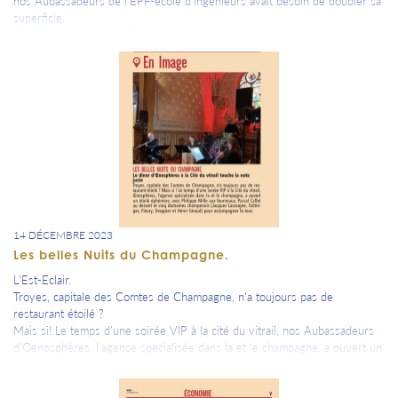
nos Aubassadeurs de l’EPF-école d’ingénieurs avait besoin de doubler sa
superficie.
C’est désormais chose faite. Les travaux d’extension de l’établissement
d’enseignement supérieur terminés, le nouveau bâtiment a été inauguré
hier.
14 DÉCEMBRE 2023
Les belles Nuits du Champagne.
L'Est-Eclair.
Troyes, capitale des Comtes de Champagne, n'a toujours pas de
restaurant étoilé ?
Mais si! Le temps d'une soirée VIP à la cité du vitrail, nos Aubassadeurs
d'Oenosphères, l'agence specialisée dans la et le champagne, a ouvert un
étoilé éphémère ave Philippe Mille aux fourneaux, Pascal Caffet au
dessert et cinq domaine champenois ( Jacques Lassaigne, Taittinger,
Fleury, Drappier et Henri Giraud) pour accompagner le tout.