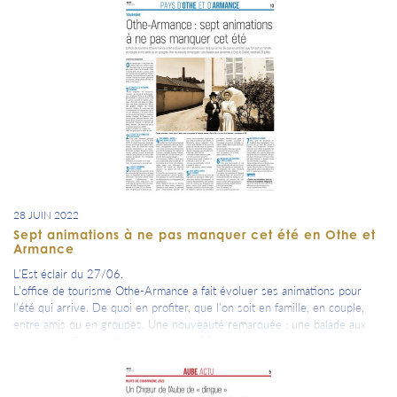
28 JUIN 2022
Sept animations à ne pas manquer cet été en Othe et
Armance
L'Est éclair du 27/06.
L’office de tourisme Othe-Armance a fait évoluer ses animations pour
l’été qui arrive. De quoi en profiter, que l’on soit en famille, en couple,
entre amis ou en groupes. Une nouveauté remarquée : une balade aux
lanternes à Ervy-le-Châtel, vendredi 29 juillet.