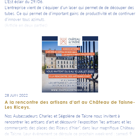
L'Est éclair du 29/06.
L'entreprise vient de s'équiper d'un laser qui permet de de découper des
tubes. Ce qui permet de d'important gains de productivité et de continuer
d'innover tous azimuts.
(Article en deux parties)
28 JUIN 2022
A la rencontre des artisans d'art au Château de Taisne-
Les Riceys.
Nos Aubassadeurs Charles et Ségolène de Taisne nous invitent à
rencontrer les artisans d'art et découvrir l'exposition "les artisans et les
commerçants des places des Riceys d'hier", dans leur magnifique Château
de Taisne. Leur évènement se déroule ce prochain week-end : samedi 9
et dimanche 10 juillet de 10h à 18h.