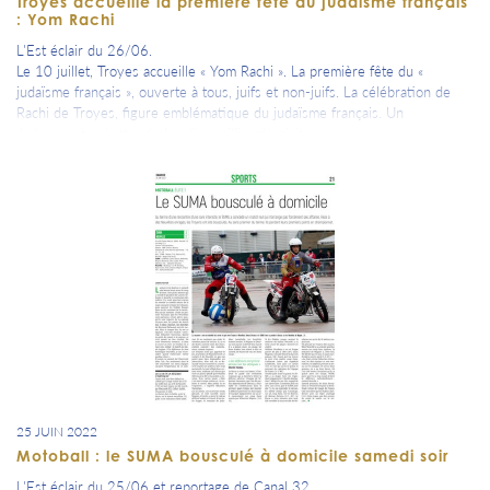
Troyes accueille la première fête du judaïsme français
: Yom Rachi
L'Est éclair du 26/06.
Le 10 juillet, Troyes accueille « Yom Rachi ». La première fête du «
judaïsme français », ouverte à tous, juifs et non-juifs. La célébration de
Rachi de Troyes, figure emblématique du judaïsme français. Un
événement qui attend plus d’un millier de visiteurs.
25 JUIN 2022
Motoball : le SUMA bousculé à domicile samedi soir
L'Est éclair du 25/06 et reportage de Canal 32.