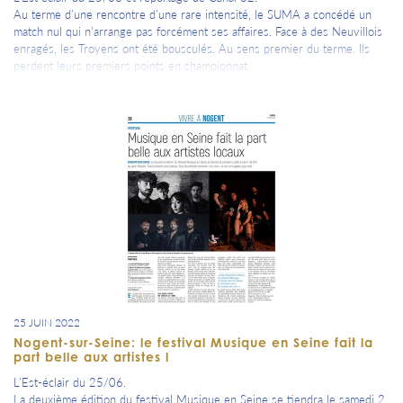
Au terme d’une rencontre d’une rare intensité, le SUMA a concédé un
match nul qui n’arrange pas forcément ses affaires. Face à des Neuvillois
enragés, les Troyens ont été bousculés. Au sens premier du terme. Ils
perdent leurs premiers points en championnat.
25 JUIN 2022
Nogent-sur-Seine: le festival Musique en Seine fait la
part belle aux artistes l
L'Est-éclair du 25/06.
La deuxième édition du festival Musique en Seine se tiendra le samedi 2