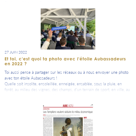
Seule candidate Les Républicains à avoir passé le cap du premier tour,
Valérie Bazin-Malgras est aussi la seule députée sortante à avoir été
reconduite dans ses fonctions ce dimanche soir et à l’emporter face au
Rassemblement national dans l’Aube.
27 JUIN 2022
Et toi, c'est quoi ta photo avec l'étoile Aubassadeurs
en 2022 ?
Toi aussi pense à partager sur les réseaux ou à nous envoyer une photo
avec ton étoile Aubassadeurs !
Quelle soit insolite, ensoleillée, enneigée, ensablée, sous la pluie, en
forêt, au milieu des vignes, des champs, d'un terrain de sport, en ville, au
travail, en vacances, au quotidien, en courant, en marchant, en vélo, en
navigant, en volant, en roulant, en ballade, autour d'une coupe, d'un verre
de cidre, de bière, de Prunelle de Troyes ou de jus de pomme, en
dégustation de produits du terroir, en fiesta, en découverte, avec ou sans
toi.... bref quand tu veux => fais nous une photo pour rappeler ton
attachement, ton souriant et amical sentiment d'appartenance à notre
département et à nos valeurs partagées. => Cette semaine une première
photo de notre Aubassadeurs, Alice Chevalier, chargée de mission pour