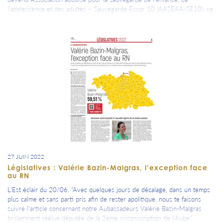
l’adolescence et des adultes – Sauvegarde Essor 10 (AASEAA-SE10), ce
qui représente « plus de 20 000 jeunes ayant des difficultés
comportementales et d’adaptation sociale accompagnés dans un esprit de
bientraitance ».
27 JUIN 2022
Législatives : Valérie Bazin-Malgras, l’exception face
au RN
L'Est éclair du 20/06. "Avec quelques jours de décalage, dans un temps
plus calme et sans parti pris afin de rester apolitique, nous te faisons
suivre l'article concernant notre Aubassadeurs Valérie Bazin-Malgras
brillamment réélue députée de la 2ème circonscription de l'Aube".