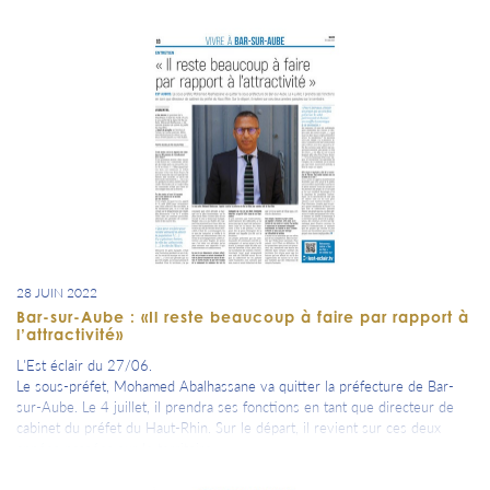
28 JUIN 2022
Bar-sur-Aube : «Il reste beaucoup à faire par rapport à
l’attractivité»
L'Est éclair du 27/06.
Le sous-préfet, Mohamed Abalhassane va quitter la préfecture de Bar-
sur-Aube. Le 4 juillet, il prendra ses fonctions en tant que directeur de
cabinet du préfet du Haut-Rhin. Sur le départ, il revient sur ces deux
années passées sur le territoire