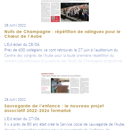
28 JUIN 2022
Nuits de Champagne : répétition de «dingue» pour le
Chœur de l’Aube
L'Est éclair du 28/06.
Près de 600 collégiens se sont retrouvés le 27 juin à l’auditorium du
Centre des congrès de l’Aube pour la toute première répétition du
concert polyphonique d’ouverture des Nuits de Champagne programmé
le dimanche 23 octobre.
28 JUIN 2022
Sauvegarde de l’enfance : le nouveau projet
associatif 2022-2026 formalisé
L'Est éclair du 27/06.
Il y a près de 80 ans était créé le Service social de sauvegarde de l’Aube,
devenu Association auboise pour la sauvegarde de l’enfance, de