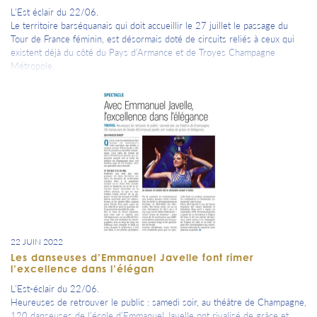
L'Est éclair du 22/06.
Le territoire barséquanais qui doit accueillir le 27 juillet le passage du
Tour de France féminin, est désormais doté de circuits reliés à ceux qui
existent déjà du côté du Pays d’Armance et de Troyes Champagne
Métropole.
22 JUIN 2022
Les danseuses d’Emmanuel Javelle font rimer
l’excellence dans l’élégan
L'Est-éclair du 22/06.
Heureuses de retrouver le public : samedi soir, au théâtre de Champagne,
120 danseuses de l’école d’Emmanuel Javelle ont rivalisé de grâce et