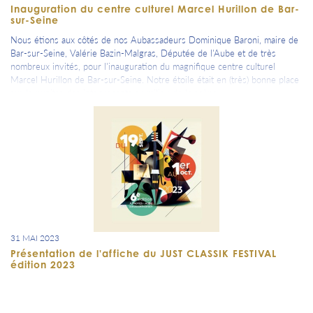
Inauguration du centre culturel Marcel Hurillon de Bar-
sur-Seine
Nous étions aux côtés de nos Aubassadeurs Dominique Baroni, maire de
Bar-sur-Seine, Valérie Bazin-Malgras, Députée de l'Aube et de très
nombreux invités, pour l'inauguration du magnifique centre culturel
Marcel Hurillon de Bar-sur-Seine. Notre étoile était en (très) bonne place
sur le pupitre des intervenants au milieu de la scène.
Merci à Dominique Baroni et ses équipes pour cette marque d'attention
qui honore la communauté Aubassadeurs.
31 MAI 2023
Présentation de l'affiche du JUST CLASSIK FESTIVAL
édition 2023