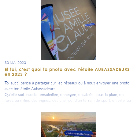
30 MAI 2023
Et toi, c'est quoi ta photo avec l'étoile AUBASSADEURS
en 2023 ?
Toi aussi pense à partager sur les réseaux ou à nous envoyer une photo
avec ton étoile Aubassadeurs !
Qu'elle soit insolite, ensoleillée, enneigée, ensablée, sous la pluie, en
forêt, au milieu des vignes, des champs, d'un terrain de sport, en ville, au
travail, en vacances, au quotidien, en courant, en marchant, en vélo, en
navigant, en volant, en roulant, en ballade, autour d'une coupe, d'un verre
de cidre, de bière, de Prunelle de Troyes ou de jus de pomme, en
dégustation de produits du terroir, en fiesta, en découverte, avec ou sans
toi.... bref quand tu veux => fais nous une photo pour rappeler ton
attachement, ton souriant et amical sentiment d'appartenance à notre