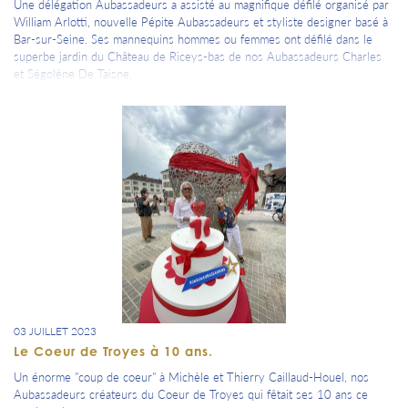
Une délégation Aubassadeurs a assisté au magnifique défilé organisé par
William Arlotti, nouvelle Pépite Aubassadeurs et styliste designer basé à
Bar-sur-Seine. Ses mannequins hommes ou femmes ont défilé dans le
superbe jardin du Château de Riceys-bas de nos Aubassadeurs Charles
et Ségolène De Taisne.
Il venait clôturer 2 jours dédiés aux artisans d'art au coeur du château.
03 JUILLET 2023
Le Coeur de Troyes à 10 ans.
Un énorme "coup de coeur" à Michèle et Thierry Caillaud-Houel, nos
Aubassadeurs créateurs du Coeur de Troyes qui fêtait ses 10 ans ce