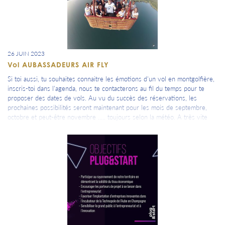
Prochaines Tables Ouvertes que tu retrouves dans ton agenda, les lundi
4 septembre, 2 octobre, 6 novembre et 4 décembre.
26 JUIN 2023
Vol AUBASSADEURS AIR FLY
Si toi aussi, tu souhaites connaitre les émotions d'un vol en montgolfière,
inscris-toi dans l'agenda, nous te contacterons au fil du temps pour te
proposer des dates de vols. Au vu du succès des réservations, les
prochaines possibilités seront maintenant pour les mois de septembre,
octobre et peut-être novembre ..... toujours selon la météo. A très vite
pour découvrir l'Aube vu du ciel !