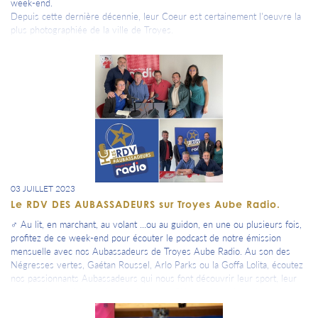
week-end.
Depuis cette dernière décennie, leur Coeur est certainement l'oeuvre la
plus photographiée de la ville de Troyes.
reportage de Canal 32.
03 JUILLET 2023
Le RDV DES AUBASSADEURS sur Troyes Aube Radio.
‍♂ Au lit, en marchant, au volant ...ou au guidon, en une ou plusieurs fois,
profitez de ce week-end pour écouter le podcast de notre émission
mensuelle avec nos Aubassadeurs de Troyes Aube Radio. Au son des
Négresses vertes, Gaétan Roussel, Arlo Parks ou la Goffa Lolita, écoutez
nos passionnants Aubassadeurs qui nous font découvrir leur sport, leur
passion, leur métier ou leur événement. Clément Meunier, gérant du
Bistroquet, du 3X+ et des MBeach, Sandy Cadoux, responsable presse de