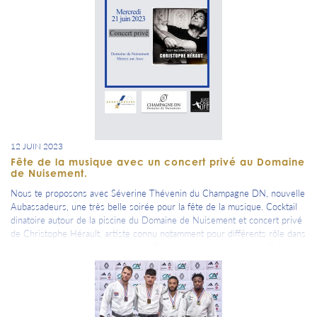
Whelen Euro Series.
12 JUIN 2023
Fête de la musique avec un concert privé au Domaine
de Nuisement.
Nous te proposons avec Séverine Thévenin du Champagne DN, nouvelle
Aubassadeurs, une très belle soirée pour la fête de la musique. Cocktail
dinatoire autour de la piscine du Domaine de Nuisement et concert privé
de Christophe Hérault, artiste connu notamment pour différents rôle dans
des comédies musicales telles que "Bernadette de Lourdes" à l'affiche au
Dôme de Paris et en tournée dans tous les Zéniths de France en
septembre mais également "Les 3 mousquetaires" ou encore "Ben Hur".
Inscriptions : https://www.aubassadeurs.fr/programme-353/concert-et-
cocktail-prives-au-domaine-de-nuisement-pour-la-fete-de-la-musique