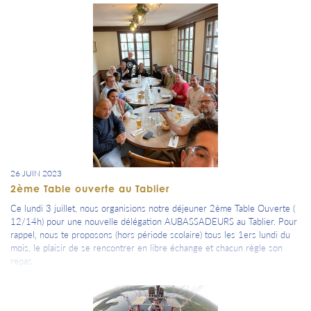
l'élection Miss France.
26 JUIN 2023
2ème Table ouverte au Tablier
Ce lundi 3 juillet, nous organisions notre déjeuner 2ème Table Ouverte (
12/14h) pour une nouvelle délégation AUBASSADEURS au Tablier. Pour
rappel, nous te proposons (hors période scolaire) tous les 1ers lundi du
mois, le plaisir de se rencontrer en libre échange et chacun règle son
repas.
Ce RDV sera une connexion nouvelle et récurrente entre nous. Afin
d'ouvrir notre communauté, n'hésite pas un amener un ou plusieurs
invités si tu le souhaites.