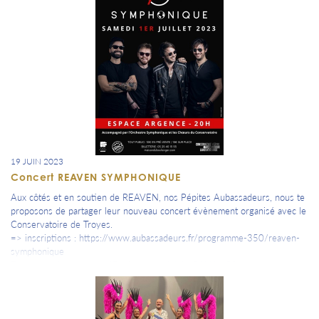
19 JUIN 2023
Concert REAVEN SYMPHONIQUE
Aux côtés et en soutien de REAVEN, nos Pépites Aubassadeurs, nous te
proposons de partager leur nouveau concert évènement organisé avec le
Conservatoire de Troyes.
=> inscriptions : https://www.aubassadeurs.fr/programme-350/reaven-
symphonique
Découvrez le reportage "Envie de sortir" de CANAL 32.