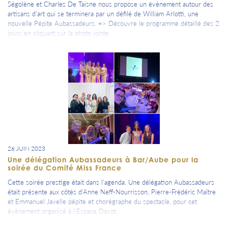
Ségolène et Charles De Taisne nous propose un évènement autour des
artisans d'art qui se terminera par un défilé de William Arlotti, une
nouvelle Pépite Aubassadeurs. => Découvre le programme détaillé des 2
jours en cliquant sur la photo jointe.
26 JUIN 2023
Une délégation Aubassadeurs à Bar/Aube pour la
soirée du Comité Miss France
Cette soirée prestige était dans l'agenda. Une délégation Aubassadeurs
était présente aux côtés d'Anne Neff-Nourrisson, Pierre-Frédéric Maître
et Emmanuel Javelle pépite et chorégraphe du spectacle, pour cet
évènement organisé à l'Espace Davot.
Coline Pasquier, notre nouvelle Miss Aube 2023 nous représentera à