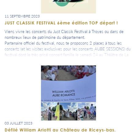
11 SEPTEMBRE 2023
JUST CLASSIK FESTIVAL 6ème édition TOP départ !
Viens vivre les concerts du Just Classik Festival à Troyes ou dans de
nombreux lieux de patrimoine du département.
Partenaire officiel du festival, nous te proposons 2 places à tous les
concerts (et les visites exclusives pour les concerts AUBE SESSIONS) du
festival dont le très prisé concert famille le samedi 24 au Théâtre de La
Madeleine.
=> Toute la programmation dans ton agenda.
Découvre l'interview de CANAL 32 de Camille Vasseur, directrice du
festival et pépite Aubassadeurs.
03 JUILLET 2023
Défilé William Arlotti au Château de Riceys-bas.