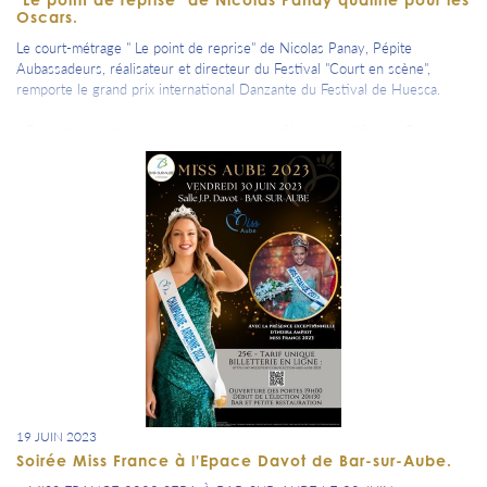
Oscars.
Le court-métrage " Le point de reprise" de Nicolas Panay, Pépite
Aubassadeurs, réalisateur et directeur du Festival "Court en scène",
remporte le grand prix international Danzante du Festival de Huesca.
⭐Exceptionnel, grâce à ce nouveau prix, le film est qualifié aux Oscars
2024 !
19 JUIN 2023
Soirée Miss France à l'Epace Davot de Bar-sur-Aube.