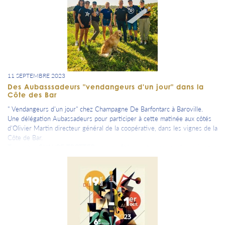
11 SEPTEMBRE 2023
Des Aubasssadeurs "vendangeurs d'un jour" dans la
Côte des Bar
" Vendangeurs d'un jour" chez Champagne De Barfontarc à Baroville.
Une délégation Aubassadeurs pour participer à cette matinée aux côtés
d'Olivier Martin directeur général de la coopérative, dans les vignes de la
Côte de Bar.
Tom notre GL'AUBE TROTTER en a profité pour tourner quelques images
à découvrir dans l'épisode N°4 du mois d'octobre.
A suivre la semaine prochaine des photos aux côtés de Benjamin Nivet,
de notre visite aux Riceys et à Ville-sur-Arce.