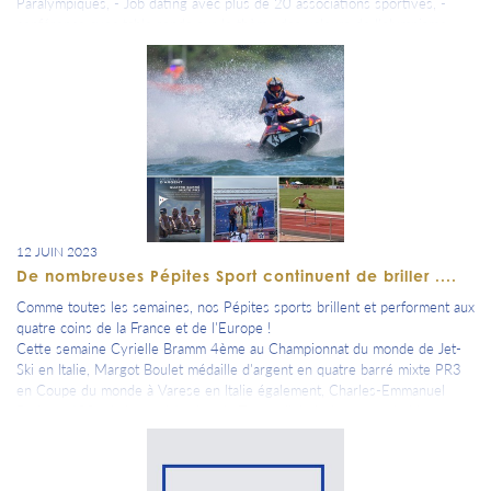
Paralympiques, - Job dating avec plus de 20 associations sportives, -
conférence avec table ronde sur le thème des valeurs de l'olympisme -
cocktail dinatoire * Il est à noter (et nous les en remercions sincèrement)
que le CJD Aube invite gratuitement toutes les Pépites Sport
Aubassadeurs, certaines participent même à l'évènement ou à la
conférence. => Inscriptions : https://www.aubassadeurs.fr/programme-
351/de-l-excellence-sportive-a-l-excellence-entrepreneuriale
12 JUIN 2023
De nombreuses Pépites Sport continuent de briller ....
Comme toutes les semaines, nos Pépites sports brillent et performent aux
quatre coins de la France et de l'Europe !
Cette semaine Cyrielle Bramm 4ème au Championnat du monde de Jet-
Ski en Italie, Margot Boulet médaille d'argent en quatre barré mixte PR3
en Coupe du monde à Varese en Italie également, Charles-Emmanuel
Roth en 400m haies au Metting de Tarare, il était de retour de blessure
et en préparation pour le Meeting International de Troyes, Viny
Beltramelli à Dijon-Prenois en GT4 ou encore Ulysse Delasaux à Brands
Hatch en Angleterre qui termine sur le podium en Trophée junior Nascar