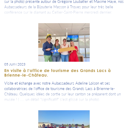
sur la photo) présente autour de Grégoire Loubatier et Maxime Haye, nos
Aubassadeurs de la Bijouterie Masson à Troyes pour leur très belle
conférence sur le diamant au Cellier-Saint-Pierre mercredi dernier.
05 JUIN 2023
En visite à l'office de tourisme des Grands Lacs à
Brienne-le-Château.
Visite et échange avec notre Aubassadeurs Adeline Loison et ses
collaboratrices de l'office de tourisme des Grands Lacs à Brienne-le-
Château. Quelques idées de sortie sur leur canton se préparent dont un
musée ! ( ..... un détail "significatif" s'est glissé sur la photo).