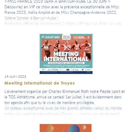
✨MISS FRANCE 2023 SERA À BAR-SUR-AUBE LE 30 JUIN ✨
Découvrez en VIP ce show avec la présence exceptionnelle de Miss
France 2023, Indira Ampiot et de Miss Champagne-Ardenne 2022,
Solène Scholer à Bar-sur-Aube !
Partenaire officiel de l'évènement, 2 places VIP pour un dîner sur une
table AUBASSADEURS te sont réservées.
RDV 19H30 - Début du spectacle : 20h30 Inscriptions :
https://www.aubassadeurs.fr/programme-358/soiree-miss-france
19 JUIN 2023
Meeting International de Troyes
L'évènement organisé par Charles-Emmanuel Roth notre Pépite sport et
le TOS Athlétisme, arrive ce samedi 1er juillet. Il est évidemment dans
ton agenda afin que tu le vives de manière privilégiée.
Un plateau exceptionnel avec de très grands athlètes venus du monde
entier. Un meeting international à Troyes ..... c'est à voir absolument !