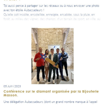
Toi aussi pense à partager sur les réseaux ou à nous envoyer une photo
avec ton étoile Aubassadeurs !
Qu'elle soit insolite, ensoleillée, enneigée, ensablée, sous la pluie, en
forêt, au milieu des vignes, des champs, d'un terrain de sport, en ville, au
travail, en vacances, au quotidien, en courant, en marchant, en vélo, en
navigant, en volant, en roulant, en ballade, autour d'une coupe, d'un verre
de cidre, de bière, de Prunelle de Troyes ou de jus de pomme, en
dégustation de produits du terroir, en fiesta, en découverte, avec ou sans
toi.... bref quand tu veux => fais nous une photo pour rappeler ton
attachement, ton souriant et amical sentiment d'appartenance à notre
département et à nos valeurs partagées.
=> Cette semaine, une photo prise par nos Aubassadeurs de Groupama
Aube lors de lors de leur voyage dans le Doubs il y a quelques semaines.
A toi de jouer, à tes appareils photos ou portables, on attend ta ou tes
photos avec impatience .... #plusde400aubassadeursçacommenceàsevoir
05 JUIN 2023
Conférence sur le diamant organisée par la Bijouterie
Masson.
Une délégation Aubassadeurs (dont un grand nombre manque à l'appel