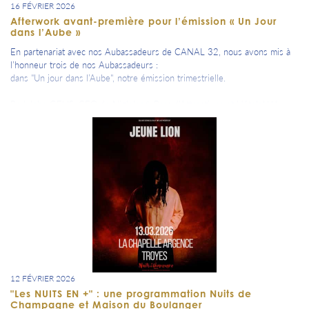
16 FÉVRIER 2026
Afterwork avant-première pour l’émission « Un Jour
dans l’Aube »
En partenariat avec nos Aubassadeurs de CANAL 32, nous avons mis à
l’honneur trois de nos Aubassadeurs :
dans "Un jour dans l’Aube", notre émission trimestrielle.
Rodolphe GELIS, CEO de Nigloland, Parc d'Attractions et Hôtels****,
Philippe Adnot, ancien sénateur du Département de l'Aube et ancien
Président du Conseil Départemental de l'Aube,
Cécile Bertran, directrice du Musée Camille Claudel de la Ville de
Nogent-sur-Seine.
=> Découvrez en replay sur www.canal32.fr les interviews et les
parcours de ces personnalités auboises inspirantes qui font rayonner
notre territoire
12 FÉVRIER 2026
"Les NUITS EN +" : une programmation Nuits de
Champagne et Maison du Boulanger