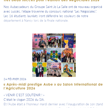
briller notre étoile Aubassadeurs !
Nos Aubassadeurs du Groupe Saint Jo La Salle ont de nouveau organisé
avec succès, l'étape troyenne du concours national "Les Négociales".
#700 #çacommenceàsevoir
Les 16 étudiants lauréats iront défendre les couleurs de notre
département à Nancy lors de la finale nationale.
Bravo pour l'exceptionnelle organisation et félicitations aux étudiants.
24 FÉVRIER 2026
« Après-midi prestige Aube » au Salon International de
l’Agriculture 2026
« VENIR C’EST SOUTENIR ! »
C’était le slogan 2026 du SIA.
Et l’Aube était à l’honneur mardi dernier avec l’inauguration de son stand