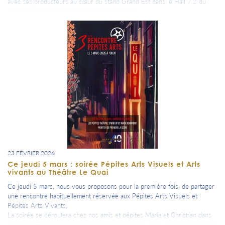
avec ses producteurs au cœur du stand Grand Est dans le Hall 7.2 du
Parc des expositions de la porte de Versailles.
«Ici on goûte avant de parler ! »
À leur invitation, nous étions aux côtés de nos Aubassadeurs du
Département de l’Aube, de Aube Champagne Attractivité, de la Chambre
d’agriculture de l’Aube et de Terres et Vignes de l’Aube pour notre «
Après-midi Prestige Aube ».
Un moment fort placé sous le signe de la fierté et du goût.
L’Aube, ses producteurs et son attractivité étaient présents du 21 février
au 1er mars.
23 producteurs se sont relayés pendant 9 jours et ont fait découvrir
leurs produits et leur savoir faire.
L’Aube Puissance 10 n’est pas qu’un slogan !
23 FÉVRIER 2026
Ce jeudi 5 mars : soirée Pépites Arts Visuels et Arts
vivants au Théâtre Le Quai
Ce jeudi 5 mars, nous vous proposons pour la première fois, de partager
une rencontre habituellement réservée aux Pépites Arts Visuels et
Pépites Arts Vivants.
La soirée se déroulera chez nos amis et pépites Maria et Christian dans
leur beau Théâtre Le Quai, merci beaucoup à eux deux de nous accueillir.