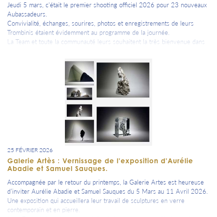
Jeudi 5 mars, c'était le premier shooting officiel 2026 pour 23 nouveaux
Michèle, Sylvie et Aliénor seront exceptionnellement présentes toutes
Aubassadeurs.
les trois ce samedi 14 mars après-midi pour des visites privées ou
Convivialité, échanges, sourires, photos et enregistrements de leurs
échanges amicaux.
Trombinis étaient évidemment au programme de la journée.
La Team et toute la communauté leurs souhaitent la très bienvenue dans
A toi de jouer pour faire briller notre étoile Aubassadeurs !
notre belle famille !
#700 #çacommenceàsevoir
Toujours plus d'humains pour faire rayonner "L'Aube puissance 10 !"
Ensemble direction 800 Aubassadeurs en 2026 !
25 FÉVRIER 2026
Galerie Artès : Vernissage de l'exposition d'Aurélie
Abadie et Samuel Sauques.
Accompagnée par le retour du printemps, la Galerie Artes est heureuse
d’inviter Aurélie Abadie et Samuel Sauques du 5 Mars au 11 Avril 2026.
Une exposition qui accueillera leur travail de sculptures en verre
contemporain et en pierre.