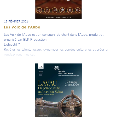
18 FÉVRIER 2026
Les Voix de l'Aube
Les Voix de l'Aube est un concours de chant dans l'Aube, produit et
organisé par BLK Production.
L’objectif ?
Révéler les talents locaux, dynamiser les soirées culturelles et créer un
rendez-vous musical.
Le concours se déroule sur plusieurs sélections dans un établissement
partenaire pendant plusieurs mois.
1 date pour les moins de 18 ans (special kids)
3 dates pour les plus de 18 ans et moins de 35 ans
2 dates pour les plus de 35 ans => les 2 prochains évènements les 3 et
19 mars;
Chaque candidat est filmé pendant sa prestation, et les deux finalistes de
chaque sélection seront mis en avant sur les réseaux sociaux de
l’événement. Lors de la grande finale, un reportage complet sera réalisé
pour chacun des finalistes.
La compétition culmine lors d'une grande finale dans une véritable salle