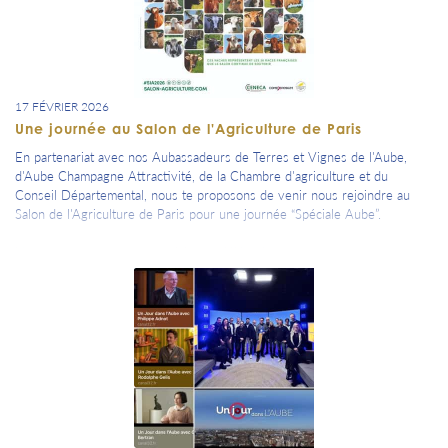
17 FÉVRIER 2026
Une journée au Salon de l'Agriculture de Paris
En partenariat avec nos Aubassadeurs de Terres et Vignes de l'Aube,
d'Aube Champagne Attractivité, de la Chambre d'agriculture et du
Conseil Départemental, nous te proposons de venir nous rejoindre au
Salon de l'Agriculture de Paris pour une journée “Spéciale Aube”.
Nous vous proposons une visite en délégation et un programme pour
l'après-midi concocté par le Conseil Départemental.
L'évènement est dans ton agenda avec quelques informations
d'organisation.