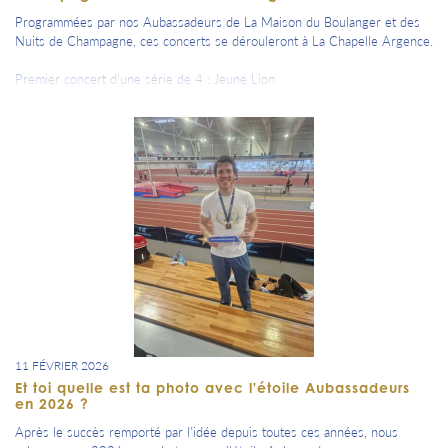
Programmées par nos Aubassadeurs de La Maison du Boulanger et des
Nuits de Champagne, ces concerts se dérouleront à La Chapelle Argence.
Premier concert d'une série de 4 : Jeune Lion.
Originaire de la Côte d'Ivoire, Jeune Lion s'affirme comme l'un des porte-
paroles de la New Wave africaine. Avec une voix unique, il mêle
esthétique sacrée, réalité urbaine et ambitions dorées. Son univers
hybride combine afro-urban, trap mystique, chants habités et visuels
puissants.
Fort de plus de 180 000 auditeurs mensuels, Jeune Lion s'impose
comme une figure montante de la nouvelle scène rap ivoirienne. Après
une tournée en 2024 remarquée, dont deux dates parisiennes sold out à
La Place, il prépare la sortie de son prochain projet : Babylone Brûle.
11 FÉVRIER 2026
Et toi quelle est ta photo avec l'étoile Aubassadeurs
en 2026 ?
Après le succès remporté par l'idée depuis toutes ces années, nous