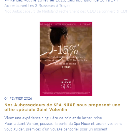
Au restaurant Les 3 Brasseurs à Troyes
Nos Aubassadeurs de Nigloland recherchent des CDD saisonniers & CDI
pour l’équipe maintenance
Venez quand vous voulez avec votre CV, consultez nos offres d’emploi :
Toutes les informations sur www.nigloland.taleez.com
04 FÉVRIER 2026
Nos Aubassadeurs de SPA NUXE nous proposent une
offre spéciale Saint Valentin
Vivez une expérience singulière de soin et de lâcher-prise.
Pour la Saint Valntin, poussez la porte du Spa Nuxe et laissez vos sens
vous guider, prémices d’un voyage sensoriel pour un moment