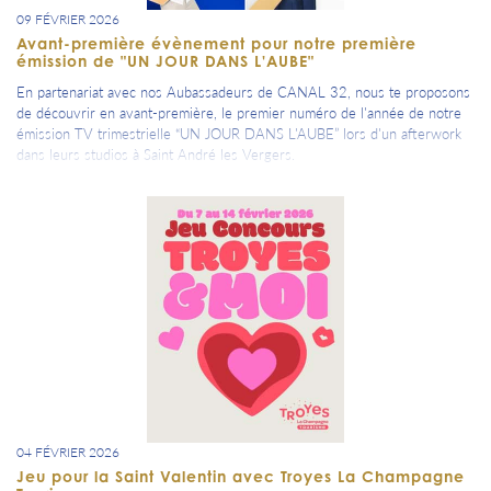
09 FÉVRIER 2026
Avant-première évènement pour notre première
émission de "UN JOUR DANS L'AUBE"
En partenariat avec nos Aubassadeurs de CANAL 32, nous te proposons
de découvrir en avant-première, le premier numéro de l'année de notre
émission TV trimestrielle “UN JOUR DANS L'AUBE” lors d'un afterwork
dans leurs studios à Saint André les Vergers.
Les 3 invités pour cette émission sont :
Rodolphe Gélis, Aubassadeurs, CEO de Nigloland,
Philippe Adnot, Aubassadeurs ancien sénateur et ancien Président du
Conseil Départemental de l'Aube,
Cécile Bertran, directrice du Musée Camille Claudel de Nogent sur Seine.
=> L'évènement est dans ton agenda : RDV à 18H30 pour regarder
l'émission ensemble autour d'un coupe de Champagne.
04 FÉVRIER 2026
Jeu pour la Saint Valentin avec Troyes La Champagne