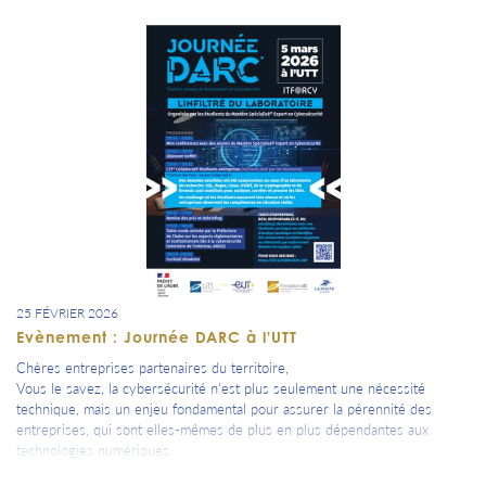
Jean-François Lemaire, notre pépite Aubassadeurs propriétaire de la
Galerie Artès à Pont Sainte Marie, nous convie au vernissage Jeudi 5
Mars 2026 à partir de 18h en présence des artistes.
25 FÉVRIER 2026
Evènement : Journée DARC à l'UTT
Chères entreprises partenaires du territoire,
Vous le savez, la cybersécurité n'est plus seulement une nécessité
technique, mais un enjeu fondamental pour assurer la pérennité des
entreprises, qui sont elles-mêmes de plus en plus dépendantes aux
technologies numériques.
Entre l’accélération des opérations, l’industrialisation des campagnes, et