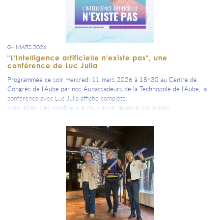
04 MARS 2026
"L'Intelligence artificielle n'existe pas", une
conférence de Luc Julia
Programmée ce soir mercredi 11 mars 2026 à 18h30 au Centre de
Congrès de l’Aube par nos Aubassadeurs de la Technopole de l'Aube, la
conférence avec Luc Julia affiche complète.
Vous êtres très nombreux à nous avoir réservé vos places.
Pensez bien à prendre vos e-billets et arriver vers 18H00 en raison de
l'affluence.
Ingénieur franco-américain, figure emblématique de la Silicon Valley et
expert reconnu en intelligence artificielle, ancien chercheur au SRI
International et co-inventeur des technologies à l’origine de Siri, Luc Julia
a marqué l’histoire de l’IA par son approche pragmatique et souvent
décalée, remettant en question les idées reçues sur cette technologie.
Après des années passées chez Apple, Samsung et Renault, Luc Julia
nous partagera une vision unique qui vous inspirera certainement des
réflexions inédites.
Pour poursuivre la discussion avec Luc, cette conférence sera suivie