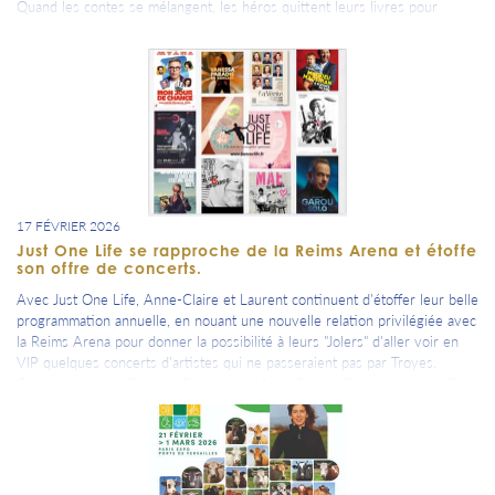
Quand les contes se mélangent, les héros quittent leurs livres pour
reprendre vie sur la piste.
Dans un théâtre équestre où la magie opère, chevaux et artistes partent
en quête pour remettre de l’ordre dans les histoires. SPECTACLE JEUNE
PUBLIC.
Toutes les infos et réservations sur leur site officiel :
www.theatreequestredechampagne.fr
17 FÉVRIER 2026
Just One Life se rapproche de la Reims Arena et étoffe
son offre de concerts.
Avec Just One Life, Anne-Claire et Laurent continuent d'étoffer leur belle
programmation annuelle, en nouant une nouvelle relation privilégiée avec
la Reims Arena pour donner la possibilité à leurs "Jolers" d'aller voir en
VIP quelques concerts d'artistes qui ne passeraient pas par Troyes.
Orelsan, Vanessa Paradis, Christophe Mahé, Patrick Bruel ou encore Big
Flo & Oli font partie de la programmation Just One Life - Reims Arena
2026.