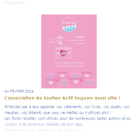
d’exception.
Et pour cette belle tradition, Pauline Leclerc et son équipe de Spa Nuxe à
Troyes nous propose une remise de 15% avec le code AUB15.
04 FÉVRIER 2026
L'association Au Soutien Actif toujours aussi utile !
N'hésitez pas à leur apporter vos vêtements, vos livres, vos jouets, vos
meubles, vos bibelots que vous ne mettez ou n'utilisez plus !
Les fonds récoltés sont utilisés pour de nombreuses belles actions et du
soutien à de nombreux malades de tous âges.
Découvrez les en cliquant sur le visuel joint.
Le magasin Au Soutien Actif se situe 11 avenue Marie de Champagne à