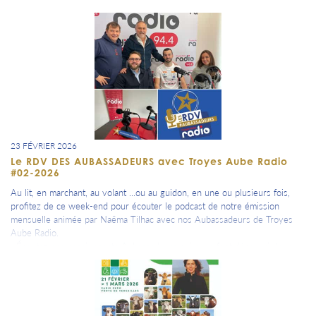
Une belle et magique expérience pour se retrouver au "coeur" de nos
Pépites.
Nombreuses seront présentes pour échanger sur leurs différents projets
et sur leurs actualités certainement accompagnées par quelques notes
musicales...
=> L'évènement est dans ton agenda.
23 FÉVRIER 2026
Le RDV DES AUBASSADEURS avec Troyes Aube Radio
#02-2026
Au lit, en marchant, au volant ...ou au guidon, en une ou plusieurs fois,
profitez de ce week-end pour écouter le podcast de notre émission
mensuelle animée par Naëma Tilhac avec nos Aubassadeurs de Troyes
Aube Radio.
Écoutez nos passionnants Aubassadeurs qui nous font découvrir leur
sport, leur passion, leur métier ou leur événement.
Invités de ce mois Matthis Chapotot, créateur et directeur du festival
rock « Nos rêves font du bruit » qui vient de se dérouler cette semaine à
Troyes, Pascal Pani et Marie Béatrice Turpin Padirac, fondateur et
présidente de L’Effet Aube pour leur double défilé événement « Capsule