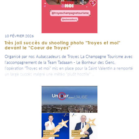
10 FÉVRIER 2026
Très joli succès du shooting photo "Troyes et moi"
devant le "Coeur de Troyes"
Organisé par nos Aubassadeurs de Troyes La Champagne Tourisme avec
l'accompagnement de la Team Tadaaam - Le Bonheur des Gens,
l'opération "Troyes et moi" mis en place pour la Saint Valentin a remporté
un large succès malgré une météo "pluôt hostile" ...
10 fois bravo à tous .... et à tous les amoureux venus immortaliser leur
amour.
=> Découvre le reportage de CANAL 32 en cliquant sur la photo jointe.