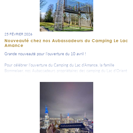
25 FÉVRIER 2026
Nouveauté chez nos Aubassadeurs du Camping Le Lac
Amance
Grande nouveauté pour l’ouverture du 10 avril !
Pour célébrer l’ouverture du Camping du Lac d’Amance, la famille
Bommelaer, nos Aubassadeurs propriétaires des camping du Lac d'Orient
et du Lac d'Amance, sont fiers d’annoncer l’installation d’une toute
nouvelle structure de jeux signée Acro-Games.
Cette structure multi-modules proposera de nombreuses activités :
parcours acrobatique, parcours d’adresse, trampolines, multijeu et accro
bambino… De quoi ravir les petits comme les grands !
Adaptée à tous les âges, elle offrira un espace ludique, sécurisé et
convivial où chacun pourra s’amuser à son rythme.
Rendez-vous dès le 10 avril pour découvrir cette nouveauté au Camping
du Lac d’Amance !