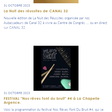
31 OCTOBRE 2023
La Nuit des réussites de CANAL 32
Nouvelle édition de La Nuit des Réussites organisée par nos
Aubassadeurs de Canal 32 à vivre au Centre de Congrès .... ou en direct
sur CANAL 32.
31 OCTOBRE 2023
FESTIVAL "Nos rêves font du bruit" #4 à La Chapelle
Argence.
Voici la programmation du festival Nos Rêves Font Du Bruit #4, qui se