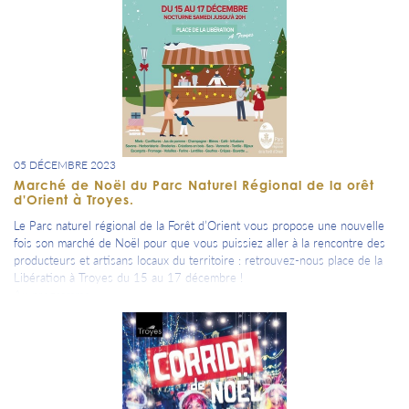
05 DÉCEMBRE 2023
Marché de Noël du Parc Naturel Régional de la orêt
d'Orient à Troyes.
Le Parc naturel régional de la Forêt d’Orient vous propose une nouvelle
fois son marché de Noël pour que vous puissiez aller à la rencontre des
producteurs et artisans locaux du territoire : retrouvez-nous place de la
Libération à Troyes du 15 au 17 décembre !
Au programme :
Venez découvrir ou redécouvrir les produits marqués « Valeurs Parc
naturel régional de la Forêt d’Orient » dont le miel du Rucher des Lacs,
les confitures de la Forêt d’Orient ou encore les infusions de Jardin
Sauvage. Vous trouverez aussi de nombreux produits pour les gourmands
: champagne Arnoult-Ruelle, crêpes, bières, gaufres, fromages et bien
d’autres !