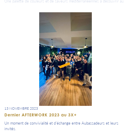
Une palette de couleurs et de saveurs méditerranéennes à découvrir au
plus vite.
Félicitations à Adrien et ses équipes pour ce nouvel endroit que nous
vous recommandons déjà !
Découvrez également le reportage de CANAL 32 en cliquant sur la
photo jointe.
13 NOVEMBRE 2023
Dernier AFTERWORK 2023 au 3X+
Un moment de convivialité et d’échange entre Aubassadeurs et leurs
invités.