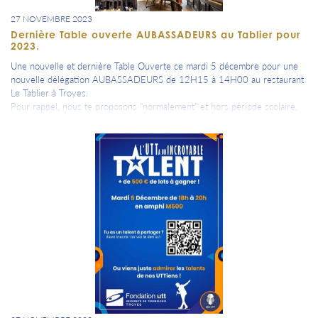
27 NOVEMBRE 2023
Dernière Table ouverte AUBASSADEURS au Tablier pour
2023.
Une nouvelle et dernière Table Ouverte ce mardi 5 décembre pour une
nouvelle délégation AUBASSADEURS de 12H15 à 14H00 au restaurant
Le Tablier à Troyes.
Pour rappel, nous te proposons "normalement" et hors période scolaire,
tous les mois, le plaisir de se rencontrer en libre échange, chacun règle
son repas.
Ce RDV est une connexion SIMPLE et récurrente entre nous.
Afin d'ouvrir notre communauté, n'hésite pas un amener un ou plusieurs
invités si tu le souhaites.