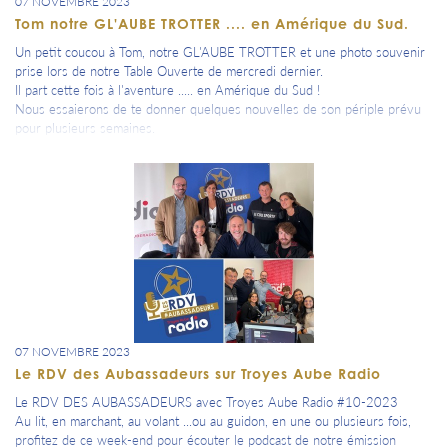
07 NOVEMBRE 2023
Tom notre GL'AUBE TROTTER .... en Amérique du Sud.
Un petit coucou à Tom, notre GL'AUBE TROTTER et une photo souvenir
prise lors de notre Table Ouverte de mercredi dernier.
Il part cette fois à l'aventure ..... en Amérique du Sud !
Nous essaierons de te donner quelques nouvelles de son périple prévu
pour plusieurs semaines.
07 NOVEMBRE 2023
Le RDV des Aubassadeurs sur Troyes Aube Radio
Le RDV DES AUBASSADEURS avec Troyes Aube Radio #10-2023
Au lit, en marchant, au volant ...ou au guidon, en une ou plusieurs fois,
profitez de ce week-end pour écouter le podcast de notre émission