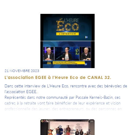
21 NOVEMBRE 2023
L'association EGEE à l'Heure Eco de CANAL 32.
Dans cette interview de L'Heure Eco, rencontre avec des bénévoles de
l'association EGEE.
Représentés dans notre communauté par Pascale Kerneis-Bazin, ces
cadres à la retraite vont faire bénéficier de leur expérience et vision
professionnelle des jeunes, des entrepreneurs, ou des personnes en
réinsertion. Les détails dans cette émission.