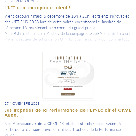
27 NOVEMBRE 2023
L'UTT a un incroyable talent !
Viens découvrir mardi 5 décembre de 18h à 20h, les talents incroyables
des UTTIENS 2023 lors de cette soirée exceptionnelle, inspirée de
l'émission TV maintenant bien connu du grand public.
Anne-Claire de la Team, Audrey de la compagnie Guet-Apens et Thibault
Vigier directeur de la Fondation UTT font partie du jury qui, comme tous
les ans, aura bien du mal a départager les talentueux candidats présents
sur la scène de l'Amphi 500 Adnot de l'UTT.
27 NOVEMBRE 2023
Les Trophées de la Performance de l'Est-Eclair et CPME
Aube.
Nos Aubassadeurs de la CPME 10 et de l'Est-Eclair nous invitent à
participer à leur soirée évènement des Trophées de la Performance
2023.