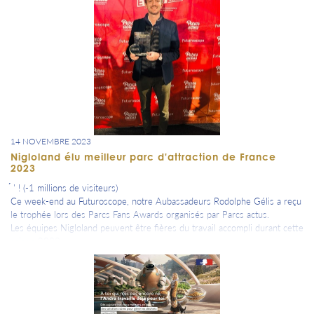
14 NOVEMBRE 2023
Nigloland élu meilleur parc d'attraction de France
2023
́ ' ! (-1 millions de visiteurs)
Ce week-end au Futuroscope, notre Aubassadeurs Rodolphe Gélis a reçu
le trophée lors des Parcs Fans Awards organisés par Parcs actus.
Les équipes Nigloland peuvent être fières du travail accompli durant cette
saison 2023.
Bravo à Rodolphe Gélis et toute son équipe et rendez-vous le 30 mars
2024 pour une nouvelle saison exceptionnelle !
rs 2024 pour une nouvelle saison exceptionnelle !