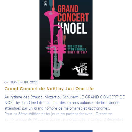
07 NOVEMBRE 2023
Grand Concert de Noël by Just One Life
Au rythme des Strauss, Mozart ou Schubert, LE GRAND CONCERT DE
NOËL by Just One Life est l'une des soirées auboises de fin d'année
attendues par un grand nombre de mélomanes et gastronomes.
Pour sa 8ème édition et toujours en partenariat avec l'Orchestre
Symphonique de l'Aube, la soirée sera organisée le samedi 2 décembre
au Centre de Congrès.
Cocktail prestige, concert de Noël de l'OSA dans l'auditorium et grand