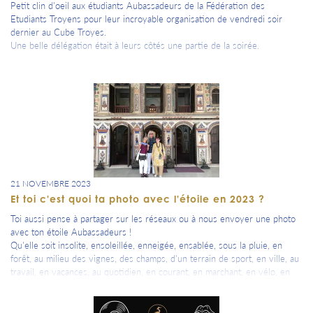
Petit clin d'oeil aux étudiants Aubassadeurs de la Fédération des
Etudiants Troyens pour leur incroyable organisation de vendredi soir
dernier au Cube Troyes.
Une belle délégation était à leurs côtés une partie de la soirée.
21 NOVEMBRE 2023
Et toi c'est quoi ta photo avec l'étoile en 2023 ?
Toi aussi pense à partager sur les réseaux ou à nous envoyer une photo
avec ton étoile Aubassadeurs !
Qu'elle soit insolite, ensoleillée, enneigée, ensablée, sous la pluie, en
forêt, au milieu des vignes, des champs, d'un terrain de sport, en ville, au
travail, en vacances, au quotidien, en courant, en marchant, en vélo, en
navigant, en volant, en roulant, en ballade, autour d'une coupe, d'un verre
de cidre, de bière, de Prunelle de Troyes ou de jus de pomme, en
dégustation de produits du terroir, en fiesta, en découverte, avec ou sans