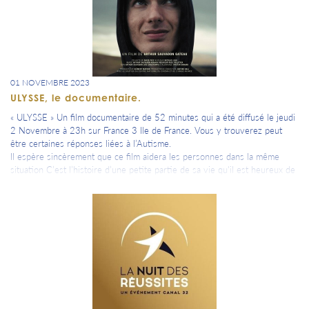
01 NOVEMBRE 2023
ULYSSE, le documentaire.
« ULYSSE » Un film documentaire de 52 minutes qui a été diffusé le jeudi
2 Novembre à 23h sur France 3 Ile de France. Vous y trouverez peut
être certaines réponses liées à l’Autisme.
Il espère sincèrement que ce film aidera les personnes dans la même
situation C’est l’histoire d’une petite partie de sa vie qu'il est heureux de
partager avec un plus large public.
=> A découvrir ici :https://france3-regions.francetvinfo.fr/paris-ile-de-
france/paris/ulysse-autiste-et-champion-de-nascar-2864975.html?
fbclid=IwAR0dCp0MfpieXRSHGyUgdeqkQpBsHzcqcUys-
mtUMyc3darL4BzlAAd8hSA
ou sur son FB Ulysse Delsaux Racing Driver.