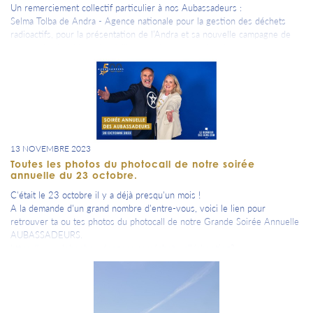
Un remerciement collectif particulier à nos Aubassadeurs :
Selma Tolba de Andra - Agence nationale pour la gestion des déchets
radioactifs, pour la présentation de l’Andra et sa nouvelle campagne de
communication, Valentin Maillet pour la présentation du nouveau campus
de l’EPF Troyes,Jean-Dominique REGAZZONI et Marjorie Solmon de la
CPME Aube, et nos pépites : Ian Philip, artiste designer, Ulysse Delsaux,
pilote Euronascar, Nicolas Pussini double champion du monde de Footgolf,
Tom Berna, notre GL’AUBE TROTTER, Matthis Chapotot, musicien et
organisateur du festival « Nos rêves font du bruit ».
13 NOVEMBRE 2023
Toutes les photos du photocall de notre soirée
annuelle du 23 octobre.
C'était le 23 octobre il y a déjà presqu'un mois !
A la demande d'un grand nombre d'entre-vous, voici le lien pour
retrouver ta ou tes photos du photocall de notre Grande Soirée Annuelle
AUBASSADEURS.
https://www.lebonheurdesgens.com/photocall/shooting?
p_cle_shooting=A3ACCBCA1CEF4AE79EDBB3BA74BDFF58