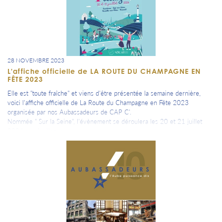
28 NOVEMBRE 2023
L'affiche officielle de LA ROUTE DU CHAMPAGNE EN
FÊTE 2023
Elle est "toute fraîche" et viens d'être présentée la semaine dernière,
voici l'affiche officielle de La Route du Champagne en Fête 2023
organisée par nos Aubassadeurs de CAP C'.
Nommée " Sur la Seine", l'évènement se déroulera les 20 et 21 juillet
2024 sur 4 villages:
Courteron / Gyé-sur-Seine / Neuville-sur-Seine / Buxeuil
Ces dates sont déjà dans l'agenda Aubassadeurs.