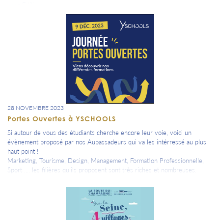
chez Edilivre.
Vous le trouverez dans toutes les bonnes librairies et sur amazon.
Bonne lecture à tous !
28 NOVEMBRE 2023
Portes Ouvertes à YSCHOOLS
Si autour de vous des étudiants cherche encore leur voie, voici un
évènement proposé par nos Aubassadeurs qui va les intérressé au plus
haut point !
Marketing, Tourisme, Design, Management, Formation Professionnelle,
Sport .... les filières qu'ils proposent sont très riches et nombreuses.