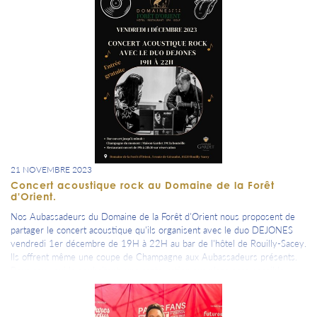
toi.... bref quand tu veux => fais nous une photo pour rappeler ton
attachement, ton souriant et amical sentiment d'appartenance à notre
département et à nos valeurs partagées.
=> Cette semaine, une photo prise par Michèle et Thierry Caillaud-
Houel, notre marraine des pépites Aubassadeurs Art, son mari et Marie-
Jeanne Herbillon lors de leur voyage à Jaïpour en Inde dans le cadre de
leurs voyages thématiques "10 jours ailleurs".
A toi de jouer, à tes appareils photos ou portables, on attend ta ou tes
photos avec impatience .... #500aubassadeursçacommenceàsevoir
21 NOVEMBRE 2023
Concert acoustique rock au Domaine de la Forêt
d'Orient.
Nos Aubassadeurs du Domaine de la Forêt d'Orient nous proposent de
partager le concert acoustique qu'ils organisent avec le duo DEJONES
vendredi 1er décembre de 19H à 22H au bar de l'hôtel de Rouilly-Sacey.
Ils offrent même une coupe de Champagne aux Aubassadeurs présents.
Pour ceux qui le souhaitent, une restauration sur place sera possible.
=> inscription dans ton agenda.