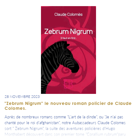
28 NOVEMBRE 2023
"Zebrum Nigrum" le nouveau roman policier de Claude
Colomes.
Après de nombreux romans comme "L'art de la dinde", ou "Je n'ai pas
chanté pour le roi d'afghanistan", notre Aubassadeurs Claude Colomes
sort " Zebrum Nigrum", la suite des aventures policières d'Hugo
Monthabert découvert dans son premier tome "Corallium rubrum"paru