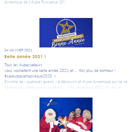
dynamique de L’Aube Puissance 10 !
!
04 JANVIER 2021
Belle année 2021 !
Tous les Aubassadeurs
vous souhaitent une belle année 2021 et .... fois plus de bonheur !
#capeutpasetrepireque2020 ‍♂
Enrichie de « quelques guests » à découvrir et d’une dynamique qui ne se
dément pas, notre communauté est ....« En route pour 2021 et vers le
300ème Aubassadeurs ! »
raquo;