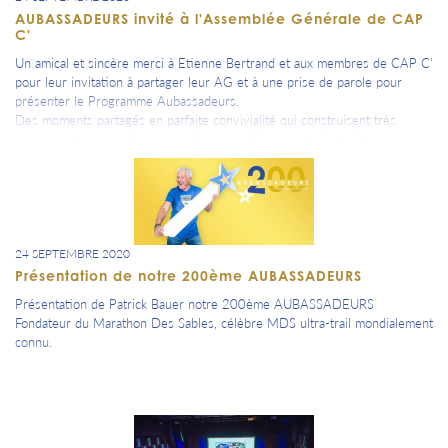
AUBASSADEURS invité à l'Assemblée Générale de CAP
C'
Un amical et sincère merci à Etienne Bertrand et aux membres de CAP C'
pour leur invitation à partager leur AG et à une prise de parole pour
présenter le Programme Aubassadeurs.
Des moments partagés en parfaite convivialité qui construisent très
simplement une relation de confiance, d'efficience et d'intérêts communs
pour nos actions et notre département.
#laubepuissance10 .... fois plus de Champagne !
24 SEPTEMBRE 2020
Présentation de notre 200ème AUBASSADEURS
Présentation de Patrick Bauer notre 200ème AUBASSADEURS
Fondateur du Marathon Des Sables, célèbre MDS ultra-trail mondialement
connu.