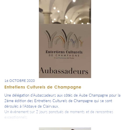
16 OCTOBRE 2020
Entretiens Culturels de Champagne
Une délégation d’Aubassadeurs aux côtés de Aube Champagne pour la
2ème édition des Entretiens Culturels de Champagne qui se sont
déroulés à l’Abbaye de Clairvaux.
Un événement sur 2 jours ponctués de moments et de rencontres
exceptionnels.
Patrick Poivre D’Arvor et Jean-François Khan en invités d’honneur pour
animer la soirée prestige et les échanges culturels de ce jour,