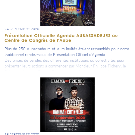
24 SEPTEMBRE 2020
Présentation Officielle Agenda AUBASSADEURS au
Centre de Congrès de l'Aube
Plus de 250 Aubassadeurs et leurs invités étaient rassemblés pour notre
traditionnel rendez-vous de Présentation Officiel d'Agenda.
Des prises de paroles des différentes institutions ou collectivités pour
présenter leurs actions à commencer par Monsieur Philippe Pichery, le
Président de notre Conseil Départemental dont nous remercions
sincèrement et chaleureusement la présencence à nos côtés, puis une
présentation des futures nombreuses actions de notre communauté par
les Aubassadeurs concernés.
Présentation de Patrick Bauer notre 200ème AUBASSADEURS
Fondateur du Marathon Des Sables, célèbre MDS ultra-trail mondialement
connu.
Pour terminer sur un moment d'échange et de convivialité qui est dans
l'ADN d'AUBASSADEURS.
19 SEPTEMBRE 2020