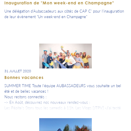
Inauguration de "Mon week-end en Champagne"
Une délégation d'Aubassadeurs aux côtés de CAP C' pour l'inauguration
de leur évènement "Un week-end en Champagne"
31 JUILLET 2020
Bonnes vacances
SUMMER TIME Toute l’équipe AUBASSADEURS vous souhaite un bel
été et de belles vacances !
Nous restons connectés :
-> En Août, découvrez nos nouveaux rendez-vous :
Les Pépite’s Story tous les samedis à 11h. Les Vlogs [JTPV] «J’ai testé
pour vous ! », tous les lundis à 11h.