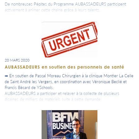
De nombreuses Pépites du Programme AUBASSADEURS participent
activement à animer cette chaine grâce à leurs talents.
20 MARS 2020
AUBASSADEURS en soutien des personnels de santé
➡ En soutien de Pascal Moreau Chirurgien à la clinique Montier La Celle
de Saint André les Vergers, en coordination avec Véronique Beclié et
Francis Bécard de YSchools.
AUBASSADEURS a participer et relayer à la collecte de plusieurs
dizaines de milliers de matériels suite à cette demande:
"Message primordial, nous vous le faisons donc passer dans l’espoir de
pouvoir répondre aux besoins de nos soignants...
Nous recherchons pour le personnel soignant, les personnels de l’état
(mairie,police et pompiers) ainsi que tous les corps de métiers qui
assurent la permanence des approvisionnements notamment alimentaires
comme nous en avons parlé à midi avec François Baroin et de service