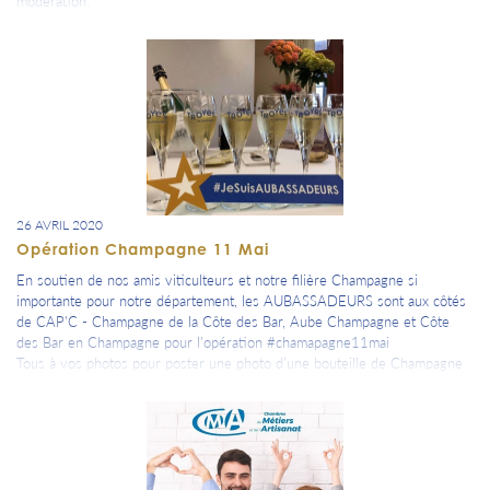
modération.
....tellement d’autres viendront conforter notre communauté dans les
prochaines semaines et mois à venir ....
#100%aube
#aubassadeurs
#laubepuissance10
#fierdetroyes
#ensemble
#10foisplusfort
26 AVRIL 2020
Opération Champagne 11 Mai
En soutien de nos amis viticulteurs et notre filière Champagne si
importante pour notre département, les AUBASSADEURS sont aux côtés
de CAP'C - Champagne de la Côte des Bar, Aube Champagne et Côte
des Bar en Champagne pour l'opération #chamapagne11mai
Tous à vos photos pour poster une photo d’une bouteille de Champagne
avec le hashtag #champagne11mai
#aubassadeurs
#laubepuissance10
#consommerlocal
#soutienauxviticulteurs
aube