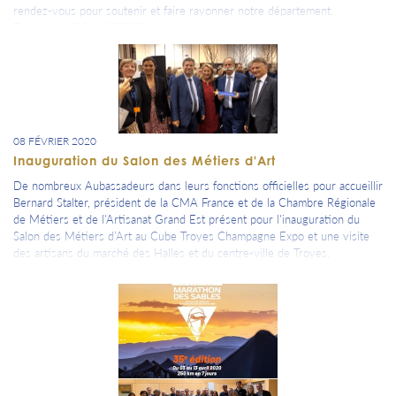
rendez-vous pour soutenir et faire rayonner notre département.
Tous les AUBASSADEURS remercient sincèrement et chaleureusement
Philippe Adnot, notre sénateur et ancien Président du Conseil
Départemental de l'Aube, pour sa présence et son intervention.
08 FÉVRIER 2020
Inauguration du Salon des Métiers d'Art
De nombreux Aubassadeurs dans leurs fonctions officielles pour accueillir
Bernard Stalter, président de la CMA France et de la Chambre Régionale
de Métiers et de l'Artisanat Grand Est présent pour l'inauguration du
Salon des Métiers d’Art au Cube Troyes Champagne Expo et une visite
des artisans du marché des Halles et du centre-ville de Troyes.
-> les Aubassadeurs présents :
Philippe Adnot Marc Sebeyran Isabelle Heliot Couronne Frédéric Serra
Eric Plestan Laurence Voisin Georges-Oleg Bell Émilie Charlemagne
Anne Sophie Fouquet Duriga Photo de notre Aubassadeurs Patrick
Schaeffer Ça Bouge dans Troyes