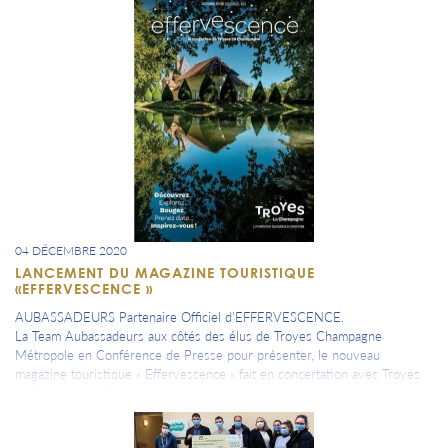
De nombreux et futurs rendez-vous à venir pour les mois et les années
qui viennent pour faire découvrir le site ANDRA de l'Aube ainsi que les
autres sites français.
04 DÉCEMBRE 2020
LANCEMENT DU MAGAZINE TOURISTIQUE
«EFFERVESCENCE »
AUBASSADEURS Partenaire Officiel d'EFFERVESCENCE.
La Team Aubassadeurs aux côtés des élus de Troyes Champagne
Métropole en Conférence de Presse pour présenter, le nouveau
magazine touristique « Effervescence » fait en concertation avec Troyes
La Champagne Tourisme.
——
Dans un esprit locavore, le semestriel « Effervescence » fait la part belle