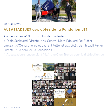
20 MAI 2020
AUBASSADEURS aux côtés de la Fondation UTT
#laubepuissance10 .... fois plus de solidarité. -
> Fabio Schiavetti Directeur du Centre, Marc-Edouard De Zutter
dirigeant d'Oenosphères et Laurent Vittenet aux côtés de Thibault Vigier
Directeur Général de la Fondation UTT.
4 Aubassadeurs ensemble à McArthurGlen Troyes pour la distribution de
visières fabriquées par les étudiants du MindTech de l’UTT, encadrés par
leurs enseignants chercheurs du laboratoire Lasmis et financés par la
Fondation UTT.