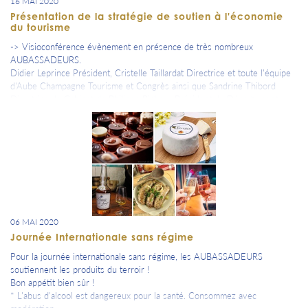
16 MAI 2020
Présentation de la stratégie de soutien à l'économie
du tourisme
-> Visioconférence évènement en présence de très nombreux
AUBASSADEURS.
Didier Leprince Président, Cristelle Taillardat Directrice et toute l'équipe
d'Aube Champagne Tourisme et Congrès ainsi que Sandrine Thibord
Directrice de Cabinet de Philippe Pichery Président du Département
nous ont présenté la stratégie de soutien à l'économie du tourisme pour
notre territoire.
Cette présentation a été suivi d'un long moment d'échange très riche et
fructueux.
Après cette rencontre événement, 10 premiers mots nous viennent :
Humains
Confiance
Solidarité
Collectif
06 MAI 2020
Soutien
Journée Internationale sans régime
Recommandations
Stratégies
Pour la journée internationale sans régime, les AUBASSADEURS
Projets
soutiennent les produits du terroir !
Initiatives
Bon appétit bien sûr !
Actions
* L'abus d'alcool est dangereux pour la santé. Consommez avec
Énergies