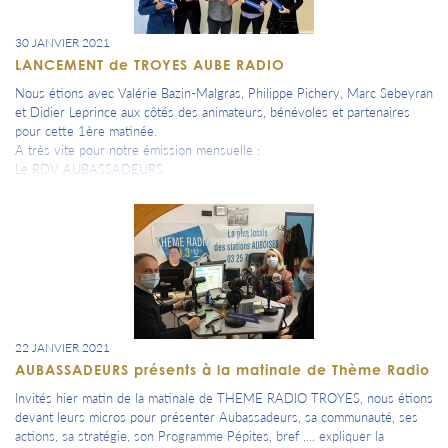
30 JANVIER 2021
LANCEMENT de TROYES AUBE RADIO
Nous étions avec Valérie Bazin-Malgras, Philippe Pichery, Marc Sebeyran
et Didier Leprince aux côtés des animateurs, bénévoles et partenaires
pour cette 1ère matinée.
A très vite pour notre émission mensuelle :
Le RDV AUBASSADEURS
22 JANVIER 2021
AUBASSADEURS présents à la matinale de Thème Radio
Invités hier matin de la matinale de THEME RADIO TROYES, nous étions
devant leurs micros pour présenter Aubassadeurs, sa communauté, ses
actions, sa stratégie, son Programme Pépites, bref .... expliquer la