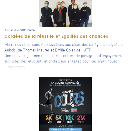
Une visite Théâtralisée de L’Abbaye menée de « voix de maître » par
Christian Brendel, un dîner d’excellence et un pic-nique chic proposés
par Jean-Baptiste Natali chef étoilé de Hostellerie La Montagne. des
dégustations de Champagne de diverses maisons régionales
14 OCTOBRE 2020
Cordées de la réussite et Egalités des chances
Marraines et parrains Aubassadeurs aux côtés des collégiens et lycéens
Aubois, de Thomas Maurer et Emilie Colas de l'UTT.
Une nouvelle journée riche de rencontres, de partage et d'engagement
aux côtés des étudiants et professeur engagés pour ces magnifiques
programmes.