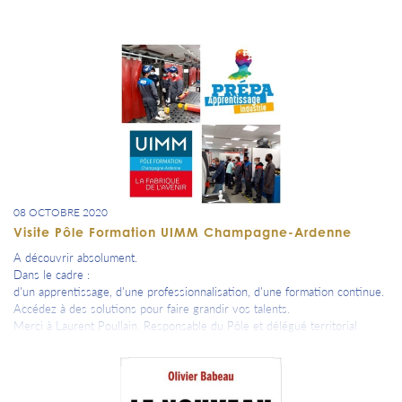
08 OCTOBRE 2020
Visite Pôle Formation UIMM Champagne-Ardenne
A découvrir absolument.
Dans le cadre :
d'un apprentissage, d'une professionnalisation, d'une formation continue.
Accédez à des solutions pour faire grandir vos talents.
Merci à Laurent Poullain, Responsable du Pôle et délégué territorial
UIMM pour son accueil et ses nombreuses explications.
Merci également à Younès Boumarhaz co-gérant de Alphaméca3 pour
l'organisation et la mise en relation.